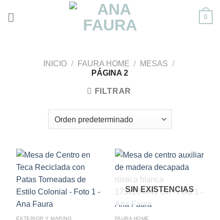
Skip
0
to
content
INICIO
/
FAURA HOME
/
MESAS
/
PÁGINA 2
FILTRAR
SIN EXISTENCIAS
EXTERIOR Y MARINO
FAURA HOME