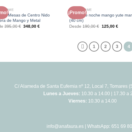
RA HOME
FAURA HOME
omo!
¡Promo!
de 2 Mesas de Centro Nido
Mesita de noche mango yute ma
ra de Mango y Metal
(40 cm)
El
El
El
El
de
395,00
€
348,00
€
Desde
190,00
€
125,00
€
precio
precio
precio
precio
original
actual
original
actual
era:
es:
era:
es:
395,00 €.
348,00 €.
190,00 €.
125,00 
1
2
3
4
C/ Alameda de Santa Eufemia nº 12, Local 7, Tomares (S
Lunes a Jueves:
10.30 a 14.00 | 17.30 a 
Viernes:
10.30 a 14.00
info@anafaura.es
| WhatsApp: 651 69 80