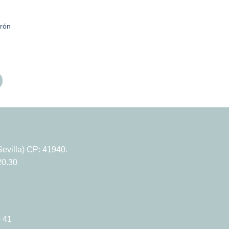
rrón
€.
evilla) CP: 41940.
20.30
 41