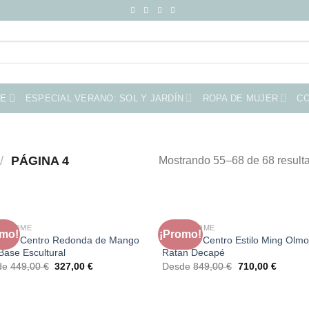
ME
ESPECIAL VERANO: SOL Y JARDÍN
ROPA DE MUJER
C
/
PÁGINA 4
Mostrando 55–68 de 68 result
RA HOME
FAURA HOME
omo!
¡Promo!
 de Centro Redonda de Mango
Mesa de Centro Estilo Ming Olmo
Base Escultural
Ratan Decapé
El
El
El
El
de
449,00
€
327,00
€
Desde
849,00
€
710,00
€
precio
precio
precio
precio
original
actual
original
actual
era:
es:
era:
es:
449,00 €.
327,00 €.
849,00 €.
710,00 