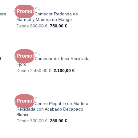
FAURA HOME
¡Promo!
era
Mesa de Comedor Redonda de
Mármol y Madera de Mango
El
El
Desde
900,00
€
750,00
€
precio
precio
original
actual
era:
es:
€.
900,00 €.
750,00 €.
FAURA HOME
¡Promo!
l
Mesa de Comedor de Teca Reciclada
Fjord
El
El
Desde
2.450,00
€
2.100,00
€
o
precio
precio
l
original
actual
era:
es:
0 €.
2.450,00 €.
2.100,00 €.
FAURA HOME
¡Promo!
Mesa de Centro Plegable de Madera
Reciclada con Acabado Decapado
Blanco
El
El
Desde
330,00
€
250,00
€
precio
precio
original
actual
€.
era:
es:
330,00 €.
250,00 €.