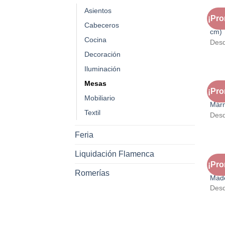
Asientos
FAU
¡Pr
Mes
Cabeceros
cm)
Cocina
Des
Decoración
Iluminación
Mesas
FAU
¡Pr
Mes
Mobiliario
Márm
Textil
Des
Feria
Liquidación Flamenca
FAU
¡Pr
Mes
Romerías
Made
Des