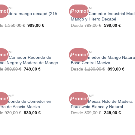
RA HOME
FAURA HOME
omo!
¡Promo!
a madera mango decapé (215
Mesa de Comedor Industrial Mad
Mango y Hierro Decapé
El
El
El
El
de
1.350,00
€
999,00
€
Desde
799,00
€
599,00
€
precio
precio
precio
precio
original
actual
original
actual
era:
es:
era:
es:
1.350,00 €.
999,00 €.
799,00 €.
599,00 
RA HOME
FAURA HOME
omo!
¡Promo!
a de Comedor Redonda de
Mesa Comedor de Mango Natura
ol Negro y Madera de Mango
Base Central Maciza
El
El
El
El
de
880,00
€
749,00
€
Desde
1.180,00
€
899,00
€
precio
precio
precio
preci
original
actual
original
actua
era:
es:
era:
es:
880,00 €.
749,00 €.
1.180,00 €.
899,0
RA HOME
FAURA HOME
omo!
¡Promo!
a Redonda de Comedor en
Set de 3 Mesas Nido de Madera
ra de Acacia Maciza
Paulownia Blanca y Natural
El
El
El
El
de
920,00
€
830,00
€
Desde
309,00
€
249,00
€
precio
precio
precio
precio
original
actual
original
actual
era:
es:
era:
es:
920,00 €.
830,00 €.
309,00 €.
249,00 