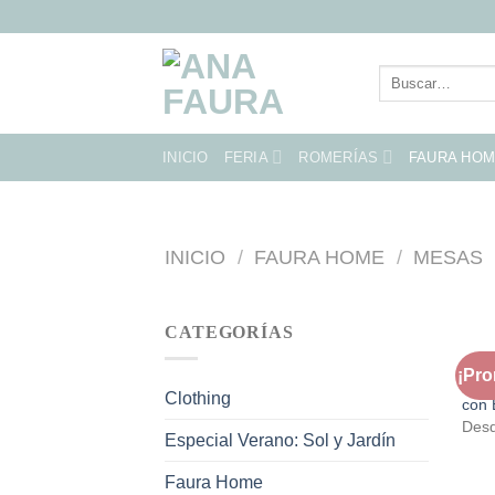
Skip
to
content
Buscar
por:
INICIO
FERIA
ROMERÍAS
FAURA HO
INICIO
/
FAURA HOME
/
MESAS
CATEGORÍAS
FAU
¡Pr
Mesa
Clothing
con 
Des
Especial Verano: Sol y Jardín
Faura Home