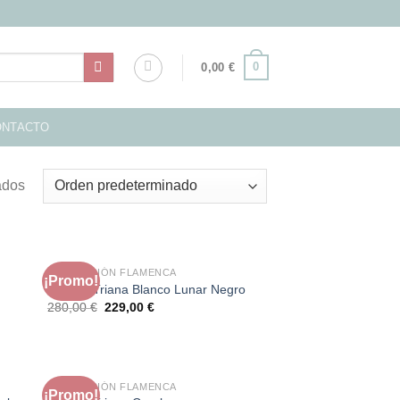
0
0,00
€
ONTACTO
ados
LIQUIDACIÓN FLAMENCA
¡Promo!
Modelo Triana Blanco Lunar Negro
El
El
280,00
€
229,00
€
precio
precio
original
actual
era:
es:
280,00 €.
229,00 €.
LIQUIDACIÓN FLAMENCA
¡Promo!