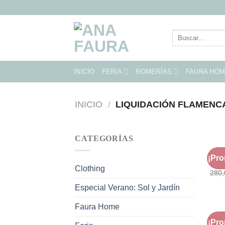
Skip
to
content
Buscar
por:
INICIO
FERIA
ROMERÍAS
FAURA HO
INICIO
/
LIQUIDACIÓN FLAMENC
CATEGORÍAS
LIQU
¡Pr
Mode
Clothing
280
Especial Verano: Sol y Jardín
Faura Home
LIQU
¡Pr