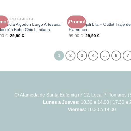
original
actual
original
actual
era:
es:
era:
es:
280,00 €.
229,00 €.
280,00 €.
229,00 €.
SIN EXISTENCIAS
IDACIÓN FLAMENCA
FERIA
omo!
¡Promo!
ido India Algodón Largo Artesanal
Modelo Ajoli Lila – Outlet Traje de
lección Boho Chic Limitada
Flamenca
El
El
El
El
,00
€
29,90
€
99,00
€
29,90
€
precio
precio
precio
precio
original
actual
original
actual
era:
es:
era:
es:
169,00 €.
29,90 €.
99,00 €.
29,90 €.
1
2
3
4
…
6
7
C/ Alameda de Santa Eufemia nº 12, Local 7, Tomares (S
Lunes a Jueves:
10.30 a 14.00 | 17.30 a 
Viernes:
10.30 a 14.00