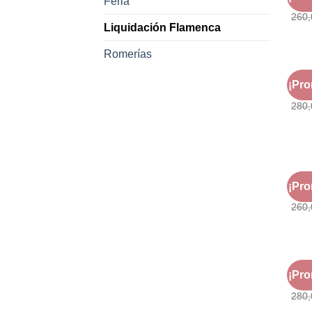
Feria
Mode
260
Liquidación Flamenca
Romerías
LIQU
¡Pr
Mode
280
LIQU
¡Pr
Mode
260
LIQU
¡Pr
Mode
280