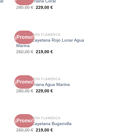
al
Modelo Triana Coral
El
El
280,00
€
229,00
€
precio
precio
original
actual
era:
es:
280,00 €.
229,00 €.
LIQUIDACIÓN FLAMENCA
¡Promo!
Modelo Cayetana Rojo Lunar Agua
Marina
El
El
260,00
€
219,00
€
precio
precio
original
actual
era:
es:
260,00 €.
219,00 €.
LIQUIDACIÓN FLAMENCA
¡Promo!
Modelo Triana Agua Marina
El
El
280,00
€
229,00
€
precio
precio
original
actual
era:
es:
280,00 €.
229,00 €.
LIQUIDACIÓN FLAMENCA
¡Promo!
Modelo Cayetana Buganvilla
El
El
260,00
€
219,00
€
precio
precio