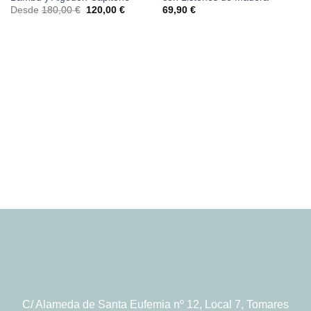
El
El
Desde
180,00
€
120,00
€
69,90
€
precio
precio
original
actual
era:
es:
180,00 €.
120,00 €.
C/ Alameda de Santa Eufemia nº 12, Local 7, Tomares