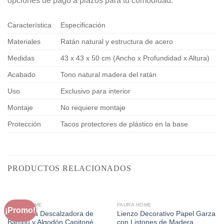
opciones de pago a plazos para tu comodidad.
Característica
Especificación
Materiales
Ratán natural y estructura de acero
Medidas
43 x 43 x 50 cm (Ancho x Profundidad x Altura)
Acabado
Tono natural madera del ratán
Uso
Exclusivo para interior
Montaje
No requiere montaje
Protección
Tacos protectores de plástico en la base
PRODUCTOS RELACIONADOS
FAURA HOME
FAURA HOME
¡Promo!
Banqueta Descalzadora de
Lienzo Decorativo Papel Garza
Bambú y Algodón Capitoné
con Listones de Madera