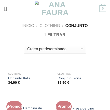
Skip
0
to
content
INICIO
/
CLOTHING
/
CONJUNTO
FILTRAR
SIN EXISTENCIAS
CLOTHING
CLOTHING
Conjunto Italia
Conjunto Sicilia
34,90
€
39,90
€
CLOTHING
CLOTHING
¡Promo!
¡Promo!
Conjunto Campiña de
Conjunto Fresa de Lino