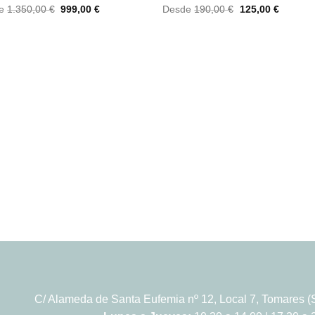
El
El
El
El
de
1.350,00
€
999,00
€
Desde
190,00
€
125,00
€
precio
precio
precio
precio
original
actual
original
actual
era:
es:
era:
es:
1.350,00 €.
999,00 €.
190,00 €.
125,00 
C/ Alameda de Santa Eufemia nº 12, Local 7, Tomares (S