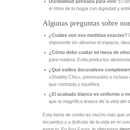
Durabilidad pensada para vivir:
El ol
el ritmo de tu hogar con dignidad y estil
Algunas preguntas sobre nue
¿Cuáles son sus medidas exactas?
C
imponente sin abrumar el espacio, idea
¿Cómo debo cuidar mi mesa de olm
para madera. Evita productos abrasivo
¿Qué estilos decorativos compleme
«Shabby Chic», provenzales o incluso e
que contrasta y equilibra.
¿El acabado blanco es uniforme o mu
que la magnífica textura de la veta del
Esta mesa de centro es mucho más que un m
recuerdos y a disfrutar de la vida en el c
espacio. En Ana Faura, te ofrecemos
devo