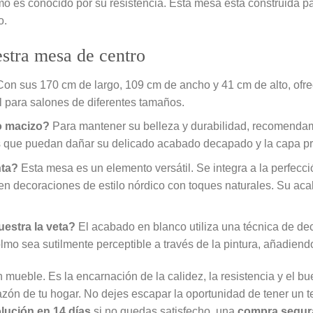
mo es conocido por su resistencia. Esta mesa está construida 
o.
stra mesa de centro
on sus 170 cm de largo, 109 cm de ancho y 41 cm de alto, ofre
l para salones de diferentes tamaños.
o macizo?
Para mantener su belleza y durabilidad, recomendam
s que puedan dañar su delicado acabado decapado y la capa pro
nta?
Esta mesa es un elemento versátil. Se integra a la perfec
n decoraciones de estilo nórdico con toques naturales. Su aca
estra la veta?
El acabado en blanco utiliza una técnica de de
 olmo sea sutilmente perceptible a través de la pintura, añadien
ueble. Es la encarnación de la calidez, la resistencia y el bue
orazón de tu hogar. No dejes escapar la oportunidad de tener un
lución en 14 días
si no quedas satisfecho, una
compra segur