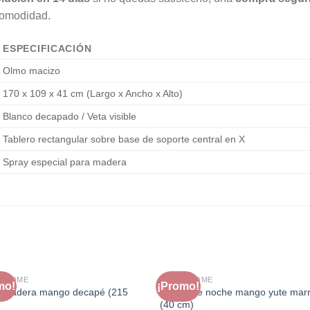
comodidad.
ESPECIFICACIÓN
Olmo macizo
170 x 109 x 41 cm (Largo x Ancho x Alto)
Blanco decapado / Veta visible
Tablero rectangular sobre base de soporte central en X
Spray especial para madera
A HOME
FAURA HOME
mo!
¡Promo!
 madera mango decapé (215
Mesita de noche mango yute mar
(40 cm)