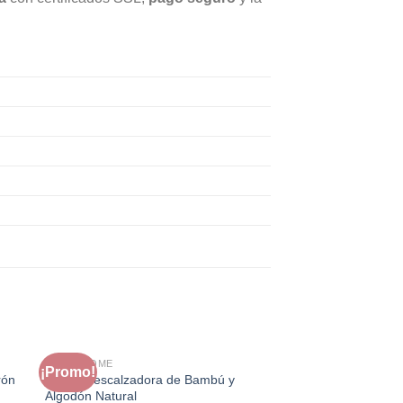
FAURA HOME
¡Promo!
¡Promo!
rón
Banco Descalzadora de Bambú y
Algodón Natural