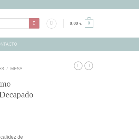
0
0,00
€
ONTACTO
AS
/
MESA
lmo
 Decapado
calidez de