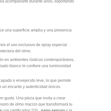
para acompañarte durante años, soportando
ce una superficie amplia y una presencia
os el uso exclusivo de spray especial
tectora del olmo.
ción en ambientes rústicos contemporáneos,
bado blanco le confiere una luminosidad
capado o envejecido leve, lo que permite
do un encanto y autenticidad únicos.
n gusto. Una pieza que invita a crear
 tesoro de olmo macizo que transformará tu
a
con certificados SSL,
pago seguro
y la