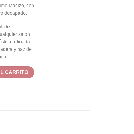
lmo Macizo, con
co decapado.
l, de
ualquier salón
stica refinada.
madera y haz de
ogar.
en Blanco Decapado 170x109x41 cm cantidad
AL CARRITO