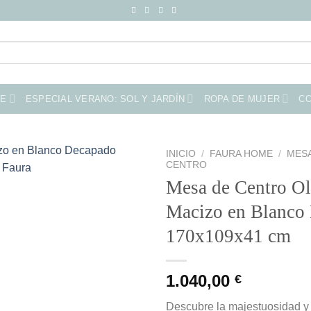
ME
ESPECIAL VERANO: SOL Y JARDÍN
ROPA DE MUJER
C
INICIO
/
FAURA HOME
/
MES
CENTRO
Mesa de Centro O
Macizo en Blanco
170x109x41 cm
1.040,00
€
Descubre la majestuosidad y 