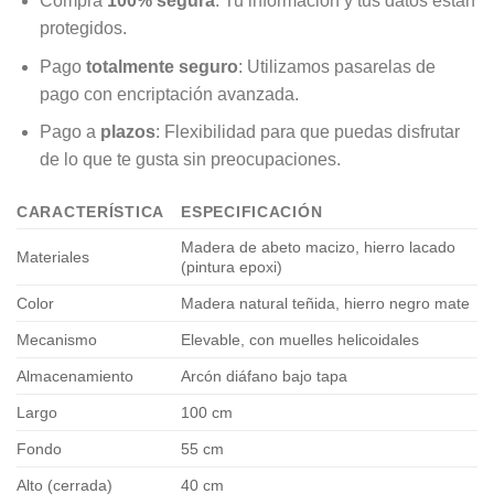
Compra
100% segura
: Tu información y tus datos están
protegidos.
Pago
totalmente seguro
: Utilizamos pasarelas de
pago con encriptación avanzada.
Pago a
plazos
: Flexibilidad para que puedas disfrutar
de lo que te gusta sin preocupaciones.
CARACTERÍSTICA
ESPECIFICACIÓN
Madera de abeto macizo, hierro lacado
Materiales
(pintura epoxi)
Color
Madera natural teñida, hierro negro mate
Mecanismo
Elevable, con muelles helicoidales
Almacenamiento
Arcón diáfano bajo tapa
Largo
100 cm
Fondo
55 cm
Alto (cerrada)
40 cm