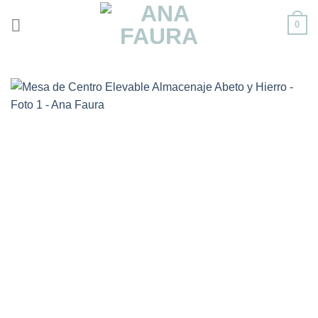
Skip
0
to
content