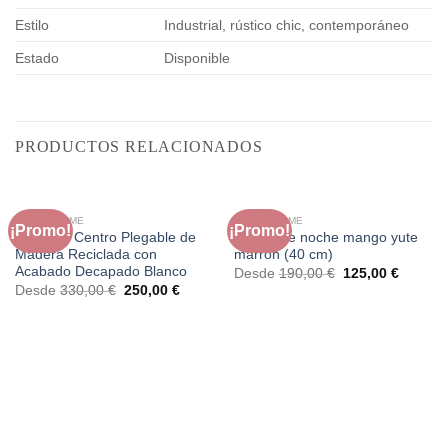
Estilo
Industrial, rústico chic, contemporáneo
Estado
Disponible
PRODUCTOS RELACIONADOS
FAURA HOME
FAURA HOME
¡Promo!
¡Promo!
Mesa de Centro Plegable de
Mesita de noche mango yute
Madera Reciclada con
marrón (40 cm)
Acabado Decapado Blanco
El
El
Desde
190,00
€
125,00
€
precio
precio
El
El
Desde
330,00
€
250,00
€
original
actual
precio
precio
era:
es:
original
actual
190,00 €.
125,00 
era:
es:
330,00 €.
250,00 €.