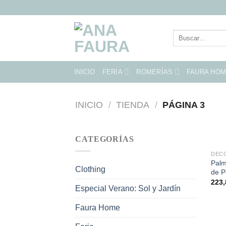
Skip
to
content
Buscar
por:
INICIO
FERIA
ROMERÍAS
FAURA HO
INICIO
/
TIENDA
/
PÁGINA 3
CATEGORÍAS
DEC
Palm
Clothing
de P
223
Especial Verano: Sol y Jardín
Faura Home