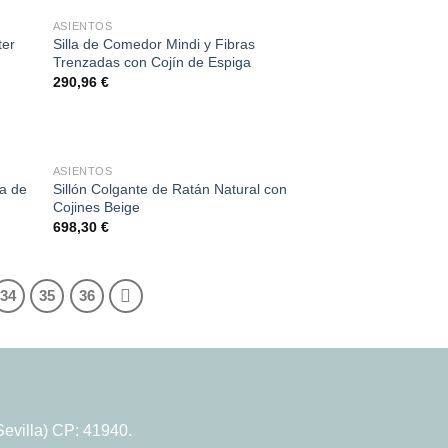
ASIENTOS
ter
Silla de Comedor Mindi y Fibras
Trenzadas con Cojín de Espiga
290,96
€
ASIENTOS
ra de
Sillón Colgante de Ratán Natural con
Cojines Beige
698,30
€
34
35
36
evilla) CP: 41940.