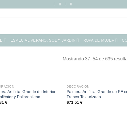
ME
ESPECIAL VERANO: SOL Y JARDÍN
ROPA DE MUJER
C
Mostrando 37–54 de 635 result
ORACIÓN
DECORACIÓN
era Artificial Grande de Interior
Palmera Artificial Grande de PE 
oliéster y Polipropileno
Tronco Texturizado
,81
€
671,51
€