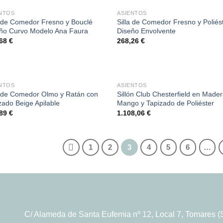
NTOS
ASIENTOS
a de Comedor Fresno y Bouclé
Silla de Comedor Fresno y Poliés
ño Curvo Modelo Ana Faura
Diseño Envolvente
,68
€
268,26
€
NTOS
ASIENTOS
a de Comedor Olmo y Ratán con
Sillón Club Chesterfield en Made
zado Beige Apilable
Mango y Tapizado de Poliéster
,89
€
1.108,06
€
1
2
3
4
5
6
…
C/ Alameda de Santa Eufemia nº 12, Local 7, Tomares (S