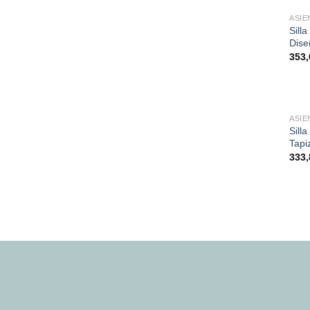
ASIE
Sill
Dise
353
ASIE
Sill
Tapi
333