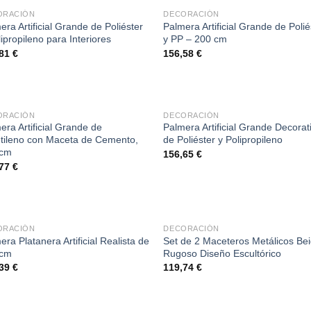
ORACIÓN
DECORACIÓN
era Artificial Grande de Poliéster
Palmera Artificial Grande de Polié
lipropileno para Interiores
y PP – 200 cm
,81
€
156,58
€
ORACIÓN
DECORACIÓN
era Artificial Grande de
Palmera Artificial Grande Decorat
etileno con Maceta de Cemento,
de Poliéster y Polipropileno
 cm
156,65
€
,77
€
ORACIÓN
DECORACIÓN
era Platanera Artificial Realista de
Set de 2 Maceteros Metálicos Be
 cm
Rugoso Diseño Escultórico
,39
€
119,74
€