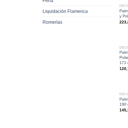
Feria
DEC
Palm
Liquidación Flamenca
y Po
223
Romerías
DEC
Palm
Poli
171
120
DEC
Palm
190
145