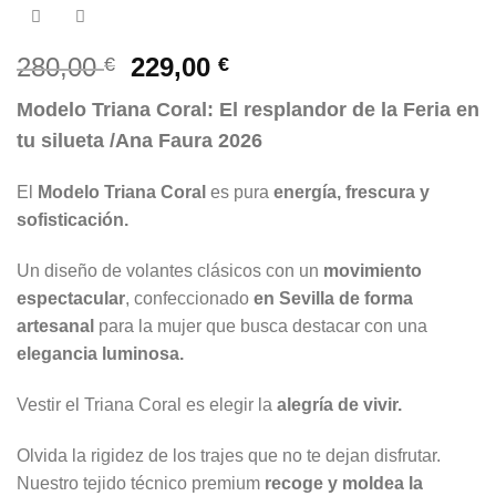
El
El
280,00
229,00
€
€
precio
precio
Modelo Triana Coral: El resplandor de la Feria en
original
actual
tu silueta /Ana Faura 2026
era:
es:
280,00 €.
229,00 €.
El
Modelo Triana Coral
es pura
energía, frescura y
sofisticación.
Un diseño de volantes clásicos con un
movimiento
espectacular
, confeccionado
en Sevilla de forma
artesanal
para la mujer que busca destacar con una
elegancia luminosa.
Vestir el Triana Coral es elegir la
alegría de vivir.
Olvida la rigidez de los trajes que no te dejan disfrutar.
Nuestro tejido técnico premium
recoge y moldea la