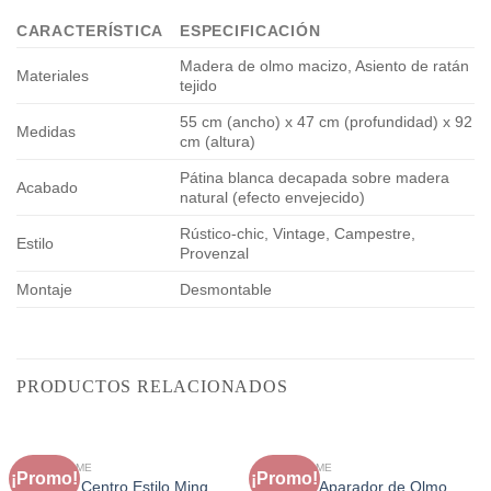
CARACTERÍSTICA
ESPECIFICACIÓN
Madera de olmo macizo, Asiento de ratán
Materiales
tejido
55 cm (ancho) x 47 cm (profundidad) x 92
Medidas
cm (altura)
Pátina blanca decapada sobre madera
Acabado
natural (efecto envejecido)
Rústico-chic, Vintage, Campestre,
Estilo
Provenzal
Montaje
Desmontable
PRODUCTOS RELACIONADOS
FAURA HOME
FAURA HOME
¡Promo!
¡Promo!
Mesa de Centro Estilo Ming
Cómoda Aparador de Olmo