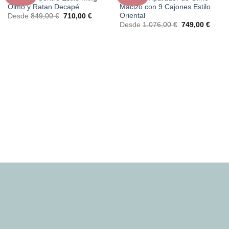
Olmo y Ratan Decapé
Macizo con 9 Cajones Estilo
Oriental
El
El
Desde
849,00
€
710,00
€
precio
precio
El
El
Desde
1.076,00
€
749,00
€
original
actual
precio
preci
era:
es:
original
actual
849,00 €.
710,00 €.
era:
es:
1.076,00 €.
749,0