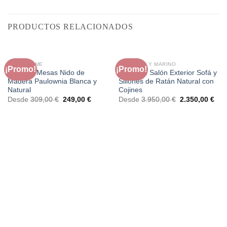
PRODUCTOS RELACIONADOS
FAURA HOME
EXTERIOR Y MARINO
¡Promo!
¡Promo!
Set de 3 Mesas Nido de
Conjunto Salón Exterior Sofá y
Madera Paulownia Blanca y
Sillones de Ratán Natural con
Natural
Cojines
El
El
El
El
Desde
309,00
€
249,00
€
Desde
3.950,00
€
2.350,00
€
precio
precio
precio
prec
original
actual
original
actu
era:
es:
era:
es:
309,00 €.
249,00 €.
3.950,00 €.
2.3