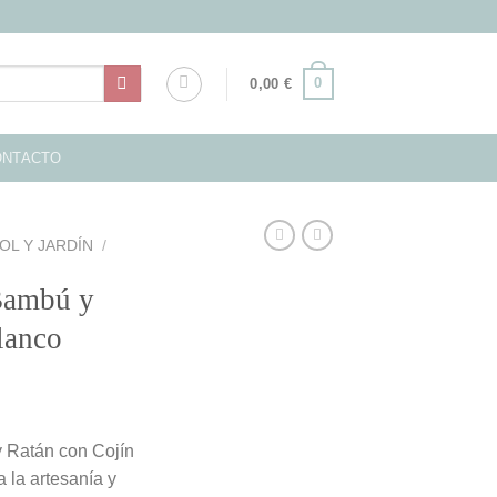
0
0,00
€
ONTACTO
OL Y JARDÍN
/
Bambú y
lanco
y Ratán con Cojín
 la artesanía y