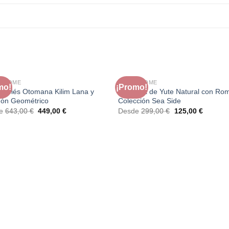
A HOME
FAURA HOME
mo!
¡Promo!
sapiés Otomana Kilim Lana y
Alfombra de Yute Natural con Ro
dón Geométrico
Colección Sea Side
El
El
El
El
de
643,00
€
449,00
€
Desde
299,00
€
125,00
€
precio
precio
precio
precio
original
actual
original
actual
era:
es:
era:
es:
643,00 €.
449,00 €.
299,00 €.
125,00 