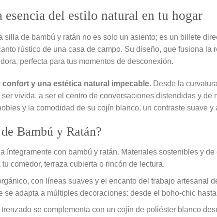
esencia del estilo natural en tu hogar
 silla de bambú y ratán no es solo un asiento; es un billete direc
ncanto rústico de una casa de campo. Su diseño, que fusiona la 
edora, perfecta para tus momentos de desconexión.
r
confort y una estética natural impecable
. Desde la curvatura
 a ser vivida, a ser el centro de conversaciones distendidas y d
 nobles y la comodidad de su cojín blanco, un contraste suave y
la de Bambú y Ratán?
 íntegramente con bambú y ratán. Materiales sostenibles y de 
tu comedor, terraza cubierta o rincón de lectura.
orgánico, con líneas suaves y el encanto del trabajo artesanal d
e se adapta a múltiples decoraciones: desde el boho-chic hasta 
n trenzado se complementa con un cojín de poliéster blanco des