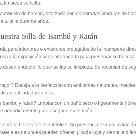
 limpieza sencilla.
a robusta de bambú, reforzada con elaboradas ataduras de fibr
de tu silla durante años.
nuestra Silla de Bambú y Ratán
da para interiores o exteriores protegidos de la intemperie dir
ensa y la exposición solar prolongada para preservar su belleza.
 desenfundable, lo que facilita su limpieza. Se recomienda segu
ejor? Encaja a la perfección con ambientes naturales, mediterrá
e autenticidad y calidez.
e bambú y ratán? Limpiar con un paño seco o ligeramente húme
se periódicamente para asegurar su tensión.
elebra la belleza de lo auténtico. Su presencia es una invitació
materiales naturales pueden ofrecer. ¡Hazla tuya y siente la dif