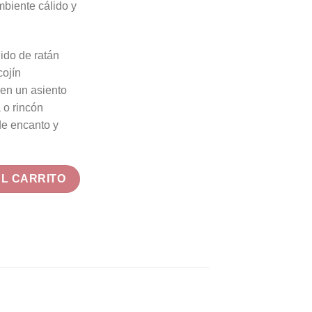
mbiente cálido y
jido de ratán
cojín
 en un asiento
 o rincón
de encanto y
án con Cojín Blanco cantidad
AL CARRITO