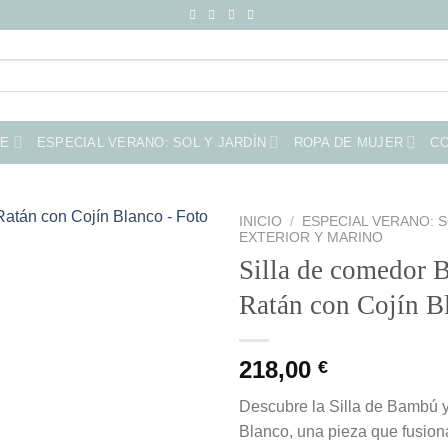
ME
ESPECIAL VERANO: SOL Y JARDÍN
ROPA DE MUJER
C
INICIO
/
ESPECIAL VERANO: S
EXTERIOR Y MARINO
Silla de comedor 
Ratán con Cojín B
218,00
€
Descubre la Silla de Bambú 
Blanco, una pieza que fusiona