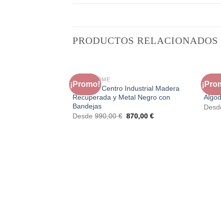
PRODUCTOS RELACIONADOS
FAURA HOME
FAUR
¡Promo!
¡Pro
Mesa de Centro Industrial Madera
Repo
Recuperada y Metal Negro con
Algo
Bandejas
Des
El
El
Desde
990,00
€
870,00
€
precio
precio
original
actual
era:
es:
990,00 €.
870,00 €.