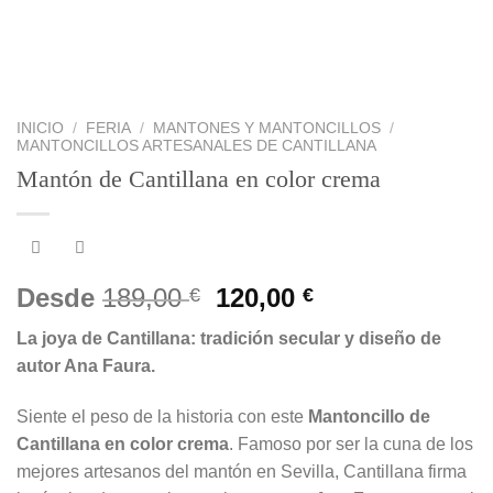
INICIO
/
FERIA
/
MANTONES Y MANTONCILLOS
/
MANTONCILLOS ARTESANALES DE CANTILLANA
Mantón de Cantillana en color crema
El
El
Desde
189,00
120,00
€
€
precio
precio
La joya de Cantillana: tradición secular y diseño de
original
actual
autor Ana Faura.
era:
es:
189,00 €.
120,00 €.
Siente el peso de la historia con este
Mantoncillo de
Cantillana en color crema
. Famoso por ser la cuna de los
mejores artesanos del mantón en Sevilla, Cantillana firma