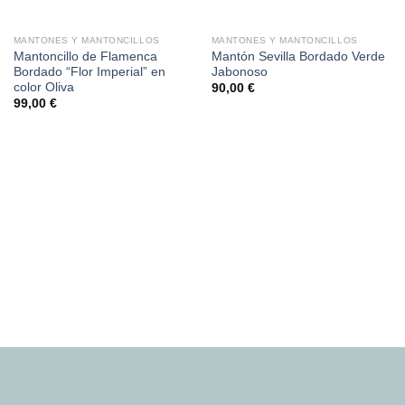
SIN EXISTENCIAS
MANTONES Y MANTONCILLOS
MANTONES Y MANTONCILLOS
Mantoncillo de Flamenca
Mantón Sevilla Bordado Verde
Bordado “Flor Imperial” en
Jabonoso
color Oliva
90,00
€
99,00
€