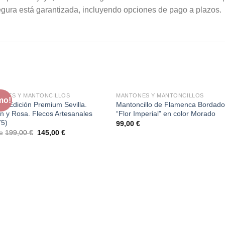
egura está garantizada, incluyendo opciones de pago a plazos.
ONES Y MANTONCILLOS
MANTONES Y MANTONCILLOS
mo!
n Edición Premium Sevilla.
Mantoncillo de Flamenca Bordad
n y Rosa. Flecos Artesanales
“Flor Imperial” en color Morado
75)
99,00
€
El
El
de
199,00
€
145,00
€
precio
precio
original
actual
era:
es:
199,00 €.
145,00 €.