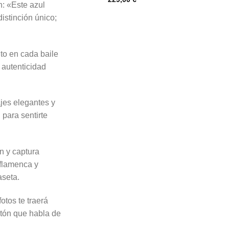
: «Este azul
iginal
actual
precio
precio
distinción único;
original
actual
a:
es:
era:
es:
9,00 €.
145,00 €.
280,00 €.
229,00 €.
to en cada baile
 autenticidad
ajes elegantes y
para sentirte
n y captura
 flamenca y
aseta.
otos te traerá
tón que habla de