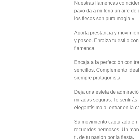
Nuestras flamencas coinciden
or
pavo da a mi feria un aire de 
er
los flecos son pura magia.»
19
Aporta prestancia y movimien
y paseo. Enraiza tu estilo con
flamenca.
Encaja a la perfección con tr
sencillos. Complemento ideal 
siempre protagonista.
Deja una estela de admiració
miradas seguras. Te sentirás
elegantísima al entrar en la c
Su movimiento capturado en f
recuerdos hermosos. Un man
ti, de tu pasión por la fiesta.