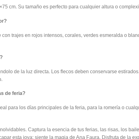
75 cm. Su tamaño es perfecto para cualquier altura o complexión
or?
con trajes en rojos intensos, corales, verdes esmeralda o blan
e?
ndolo de la luz directa. Los flecos deben conservarse estirados
o.
s de feria?
al para los días principales de la feria, para la romería o cual
idables. Captura la esencia de tus ferias, las risas, los bailes
capar esta joya; siente la magia de Ana Faura. Disfruta de la ex