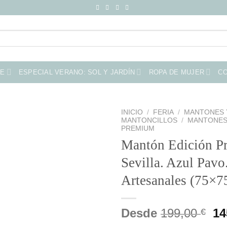
ME
ESPECIAL VERANO: SOL Y JARDÍN
ROPA DE MUJER
C
INICIO
/
FERIA
/
MANTONES 
MANTONCILLOS
/
MANTONES
PREMIUM
Mantón Edición P
Sevilla. Azul Pavo
Artesanales (75×7
El
Desde
199,00
14
€
pr