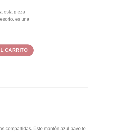
ia esta pieza
esorio, es una
a. Azul Pavo. Flecos Artesanales (75×75) cantidad
AL CARRITO
risas compartidas. Este mantón azul pavo te