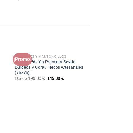
MANTONES Y MANTONCILLOS
¡Promo!
¡Promo!
o
Mantón Edición Premium Sevilla.
Burdeos y Coral. Flecos Artesanales
(75×75)
El
El
Desde
199,00
€
145,00
€
precio
precio
original
actual
era:
es:
199,00 €.
145,00 €.