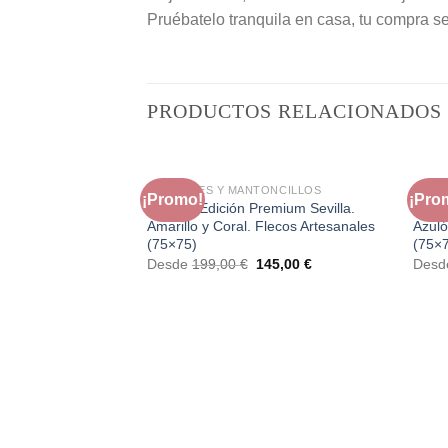
Pruébatelo tranquila en casa, tu compra s
PRODUCTOS RELACIONADOS
MANTONES Y MANTONCILLOS
MANT
¡Promo!
¡Pro
Mantón Edición Premium Sevilla.
Mantó
Amarillo y Coral. Flecos Artesanales
Azuló
(75×75)
(75×
El
El
Desde
199,00
€
145,00
€
Des
precio
precio
original
actual
era:
es:
199,00 €.
145,00 €.