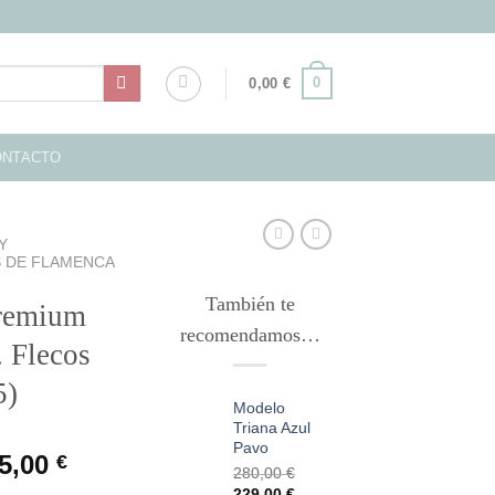
0
0,00
€
ONTACTO
Y
 DE FLAMENCA
También te
remium
recomendamos…
. Flecos
5)
Modelo
Triana Azul
Pavo
El
5,00
€
280,00
€
ecio
precio
El
El
229,00
€