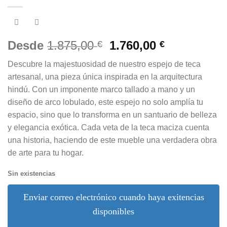
El
El
Desde
1.875,00
1.760,00
€
€
precio
precio
Descubre la majestuosidad de nuestro espejo de teca
original
actual
artesanal, una pieza única inspirada en la arquitectura
era:
es:
hindú. Con un imponente marco tallado a mano y un
1.875,00 €.
1.760,00 €.
diseño de arco lobulado, este espejo no solo amplía tu
espacio, sino que lo transforma en un santuario de belleza
y elegancia exótica. Cada veta de la teca maciza cuenta
una historia, haciendo de este mueble una verdadera obra
de arte para tu hogar.
Sin existencias
Enviar correo electrónico cuando haya exitencias
disponibles