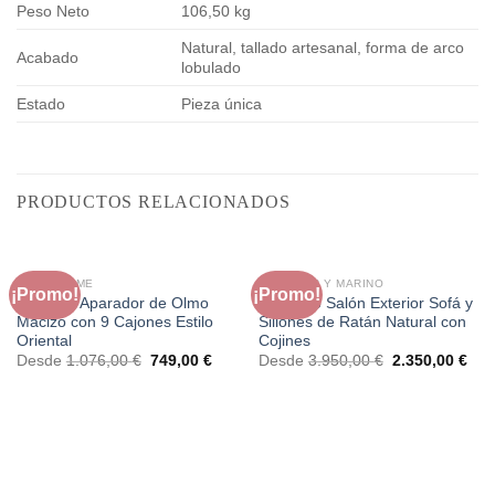
Peso Neto
106,50 kg
Natural, tallado artesanal, forma de arco
Acabado
lobulado
Estado
Pieza única
PRODUCTOS RELACIONADOS
FAURA HOME
EXTERIOR Y MARINO
¡Promo!
¡Promo!
Cómoda Aparador de Olmo
Conjunto Salón Exterior Sofá y
Macizo con 9 Cajones Estilo
Sillones de Ratán Natural con
Oriental
Cojines
El
El
El
El
Desde
1.076,00
€
749,00
€
Desde
3.950,00
€
2.350,00
€
precio
precio
precio
prec
original
actual
original
actu
era:
es:
era:
es:
1.076,00 €.
749,00 €.
3.950,00 €.
2.3