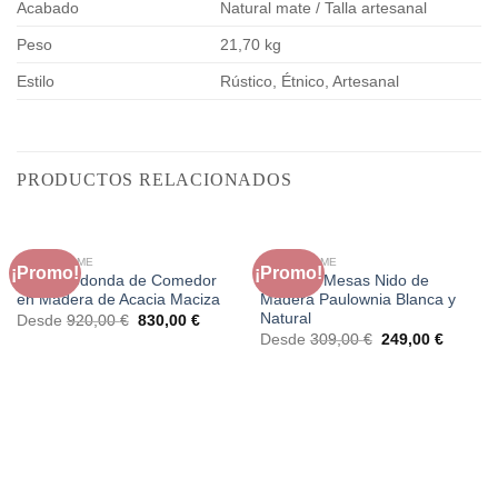
Acabado
Natural mate / Talla artesanal
Peso
21,70 kg
Estilo
Rústico, Étnico, Artesanal
PRODUCTOS RELACIONADOS
FAURA HOME
FAURA HOME
¡Promo!
¡Promo!
Mesa Redonda de Comedor
Set de 3 Mesas Nido de
en Madera de Acacia Maciza
Madera Paulownia Blanca y
Natural
El
El
Desde
920,00
€
830,00
€
precio
precio
El
El
Desde
309,00
€
249,00
€
original
actual
precio
precio
era:
es:
original
actual
920,00 €.
830,00 €.
era:
es:
309,00 €.
249,00 