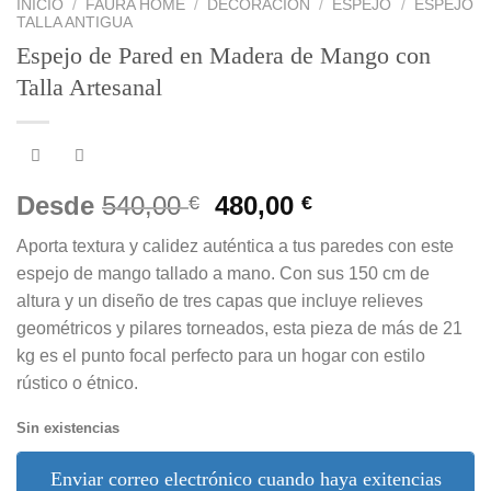
INICIO
/
FAURA HOME
/
DECORACIÓN
/
ESPEJO
/
ESPEJO
TALLA ANTIGUA
Espejo de Pared en Madera de Mango con
Talla Artesanal
El
El
Desde
540,00
480,00
€
€
precio
precio
Aporta textura y calidez auténtica a tus paredes con este
original
actual
espejo de mango tallado a mano. Con sus 150 cm de
era:
es:
altura y un diseño de tres capas que incluye relieves
540,00 €.
480,00 €.
geométricos y pilares torneados, esta pieza de más de 21
kg es el punto focal perfecto para un hogar con estilo
rústico o étnico.
Sin existencias
Enviar correo electrónico cuando haya exitencias