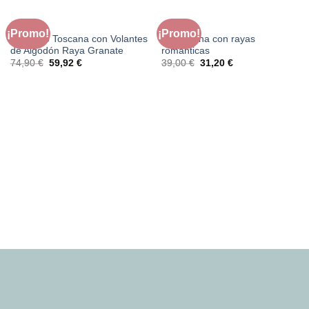
CLOTHING
CLOTHING
¡Promo!
¡Promo!
Conjunto Toscana con Volantes
Blusa Tana con rayas
de Algodón Raya Granate
románticas
El
El
El
El
74,90
€
59,92
€
39,00
€
31,20
€
precio
precio
precio
precio
original
actual
original
actual
era:
es:
era:
es:
74,90 €.
59,92 €.
39,00 €.
31,20 €.