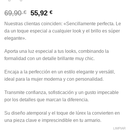
El
El
69,90
55,92
€
€
precio
precio
Nuestras clientas coinciden: «Sencillamente perfecta. Le
original
actual
da un toque especial a cualquier look y el brillo es súper
era:
es:
elegante».
69,90 €.
55,92 €.
Aporta una luz especial a tus looks, combinando la
formalidad con un detalle brillante muy chic.
Encaja a la perfección en un estilo elegante y versátil,
ideal para la mujer moderna y con personalidad.
Transmite confianza, sofisticación y un gusto impecable
por los detalles que marcan la diferencia.
Su diseño atemporal y el toque de lúrex la convierten en
una pieza clave e imprescindible en tu armario.
LIMPIAR