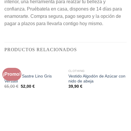
interior, una herramienta para realzar tu belleza y
confianza. Pruébatela en casa, dispones de 14 días para
enamorarte. Compra segura, pago seguro y la opción de
pagar a plazos para llevarla contigo hoy mismo.
PRODUCTOS RELACIONADOS
CLOTHING
CLOTHING
¡Promo!
Pantalón Sastre Lino Gris
Vestido Algodón de Azúcar con
Versátil
nido de abeja
El
El
65,00
€
52,00
€
39,90
€
precio
precio
original
actual
era:
es:
65,00 €.
52,00 €.