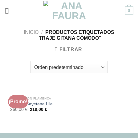
Skip
0
to
content
INICIO
/
PRODUCTOS ETIQUETADOS
“TRAJE GITANA CÓMODO”
FILTRAR
LIQUIDACIÓN FLAMENCA
¡Promo!
Modelo Cayetana Lila
El
El
260,00
€
219,00
€
precio
precio
original
actual
era:
es:
260,00 €.
219,00 €.