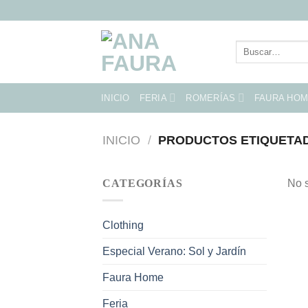
Skip
to
content
Buscar
por:
INICIO
FERIA
ROMERÍAS
FAURA HO
INICIO
/
PRODUCTOS ETIQUETAD
CATEGORÍAS
No s
Clothing
Especial Verano: Sol y Jardín
Faura Home
Feria