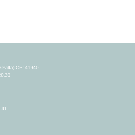
evilla) CP: 41940.
20.30
 41