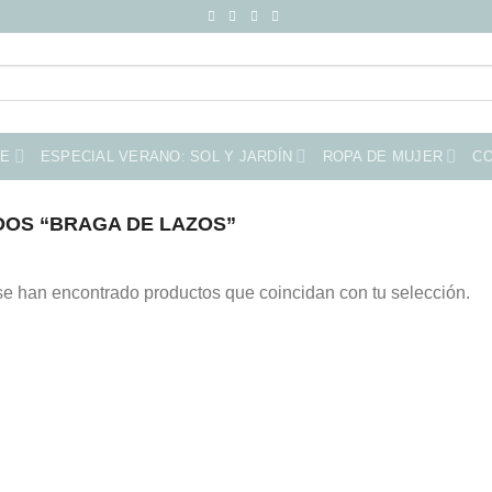
ME
ESPECIAL VERANO: SOL Y JARDÍN
ROPA DE MUJER
C
OS “BRAGA DE LAZOS”
e han encontrado productos que coincidan con tu selección.