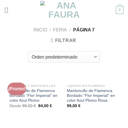
Skip
0
to
content
INICIO
/
FERIA
/
PÁGINA 7
FILTRAR
SIN EXISTENCIAS
MANTONES Y MANTONCILLOS
LIQUIDACIÓN FLAMENCA
¡Promo!
Mantoncillo de Flamenca
Mantoncillo de Flamenca
Bordado “Flor Imperial” en
Bordado “Flor Imperial” en
color Azul Plomo
color Azul Plomo Rosa
El
El
Desde
99,00
€
84,00
€
99,00
€
precio
precio
original
actual
era:
es:
99,00 €.
84,00 €.