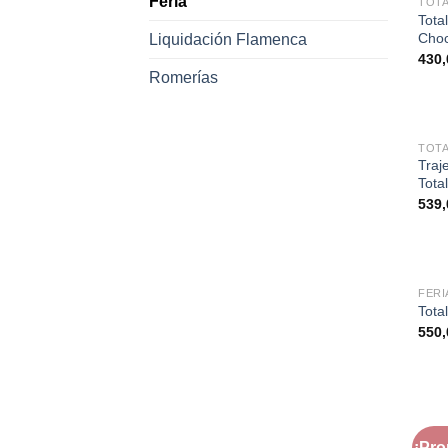
Feria
TOTA
Tota
Choc
Liquidación Flamenca
430
Romerías
TOTA
Traj
Tota
539
FERI
Tota
550
FERI
¡Pr