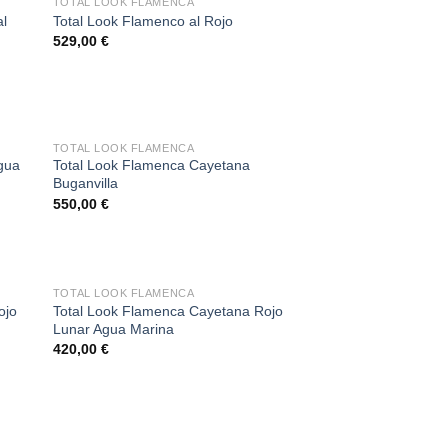
SIN EXISTENCIAS
TOTAL LOOK FLAMENCA
al
Total Look Flamenco al Rojo
529,00
€
SIN EXISTENCIAS
TOTAL LOOK FLAMENCA
gua
Total Look Flamenca Cayetana
Buganvilla
550,00
€
TOTAL LOOK FLAMENCA
Total Look Flamenca Cayetana Rojo
ojo
Lunar Agua Marina
420,00
€