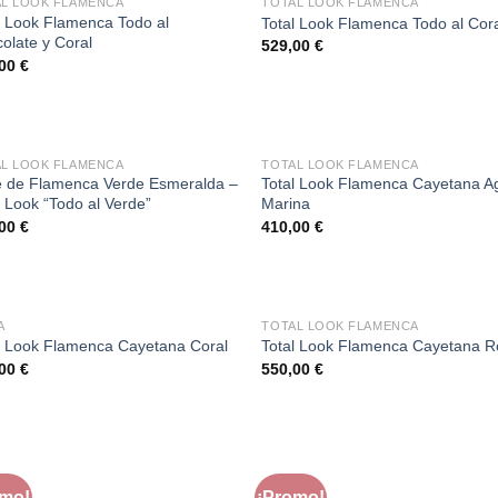
SIN EXISTENCIAS
SIN EXISTENCIAS
L LOOK FLAMENCA
TOTAL LOOK FLAMENCA
l Look Flamenca Todo al
Total Look Flamenca Todo al Cor
olate y Coral
529,00
€
,00
€
SIN EXISTENCIAS
SIN EXISTENCIAS
L LOOK FLAMENCA
TOTAL LOOK FLAMENCA
e de Flamenca Verde Esmeralda –
Total Look Flamenca Cayetana A
l Look “Todo al Verde”
Marina
,00
€
410,00
€
SIN EXISTENCIAS
SIN EXISTENCIAS
A
TOTAL LOOK FLAMENCA
l Look Flamenca Cayetana Coral
Total Look Flamenca Cayetana R
,00
€
550,00
€
SIN EXISTENCIAS
SIN EXISTENCIAS
A
FERIA
omo!
¡Promo!