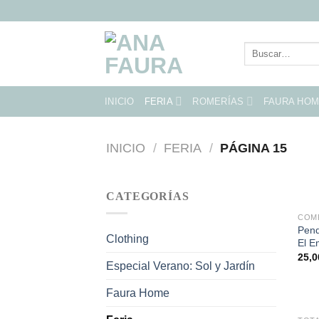
Skip
to
content
Buscar
por:
INICIO
FERIA
ROMERÍAS
FAURA HO
INICIO
/
FERIA
/
PÁGINA 15
CATEGORÍAS
COM
Pend
Clothing
El E
25,
Especial Verano: Sol y Jardín
Faura Home