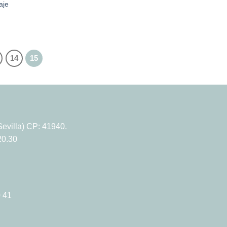
aje
14
15
evilla) CP: 41940.
20.30
 41