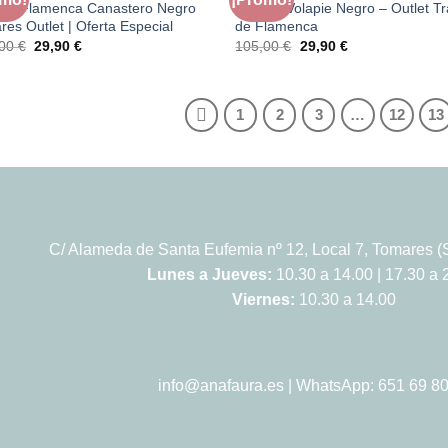
ido Flamenca Canastero Negro
Modelo Volapie Negro – Outlet Tr
res Outlet | Oferta Especial
de Flamenca
El
El
El
El
,00
€
29,90
€
105,00
€
29,90
€
precio
precio
precio
precio
original
actual
original
actual
era:
es:
era:
es:
239,00 €.
29,90 €.
105,00 €.
29,90 €.
1
2
3
…
12
13
C/ Alameda de Santa Eufemia nº 12, Local 7, Tomares (S
Lunes a Jueves:
10.30 a 14.00 | 17.30 a 
Viernes:
10.30 a 14.00
info@anafaura.es
| WhatsApp: 651 69 80