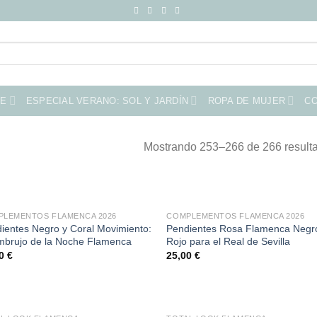
ME
ESPECIAL VERANO: SOL Y JARDÍN
ROPA DE MUJER
C
Mostrando 253–266 de 266 result
PLEMENTOS FLAMENCA 2026
COMPLEMENTOS FLAMENCA 2026
ientes Negro y Coral Movimiento:
Pendientes Rosa Flamenca Negr
mbrujo de la Noche Flamenca
Rojo para el Real de Sevilla
00
€
25,00
€