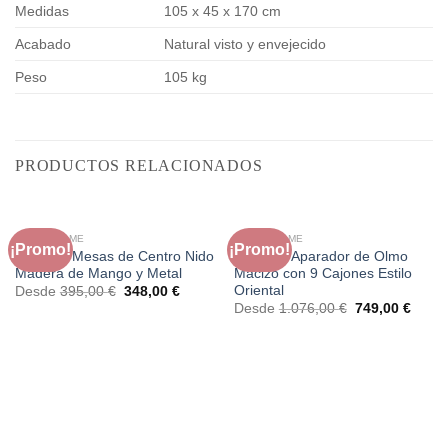
Medidas
105 x 45 x 170 cm
Acabado
Natural visto y envejecido
Peso
105 kg
PRODUCTOS RELACIONADOS
FAURA HOME
FAURA HOME
¡Promo!
¡Promo!
Set de 2 Mesas de Centro Nido
Cómoda Aparador de Olmo
Madera de Mango y Metal
Macizo con 9 Cajones Estilo
Oriental
El
El
Desde
395,00
€
348,00
€
precio
precio
El
El
Desde
1.076,00
€
749,00
€
original
actual
precio
preci
era:
es:
original
actual
395,00 €.
348,00 €.
era:
es:
1.076,00 €.
749,0