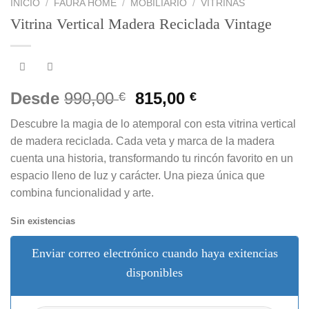
INICIO
/
FAURA HOME
/
MOBILIARIO
/
VITRINAS
Vitrina Vertical Madera Reciclada Vintage
El
El
Desde
990,00
815,00
€
€
precio
precio
Descubre la magia de lo atemporal con esta vitrina vertical
original
actual
de madera reciclada. Cada veta y marca de la madera
era:
es:
cuenta una historia, transformando tu rincón favorito en un
990,00 €.
815,00 €.
espacio lleno de luz y carácter. Una pieza única que
combina funcionalidad y arte.
Sin existencias
Enviar correo electrónico cuando haya exitencias
disponibles