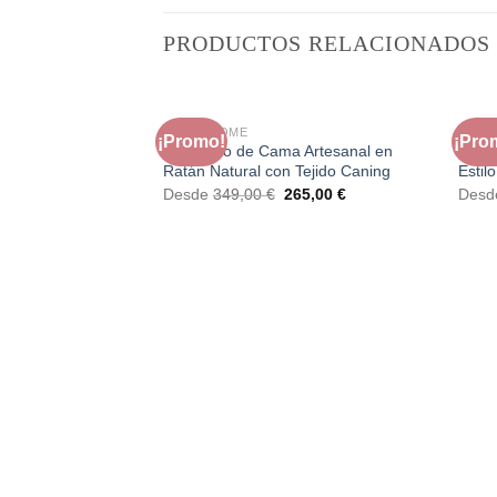
PRODUCTOS RELACIONADOS
FAURA HOME
FAUR
¡Promo!
¡Pro
Cabecero de Cama Artesanal en
Mesa
Ratán Natural con Tejido Caning
Estil
El
El
Desde
349,00
€
265,00
€
Des
precio
precio
original
actual
era:
es:
349,00 €.
265,00 €.