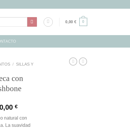
0
0,00
€
ONTACTO
ENTOS
/
SILLAS Y
eca con
ishbone
El
0,00
€
ecio
precio
o natural con
iginal
actual
da. La suavidad
a:
es: