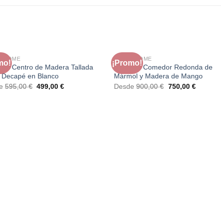
A HOME
FAURA HOME
mo!
¡Promo!
 de Centro de Madera Tallada
Mesa de Comedor Redonda de
o Decapé en Blanco
Mármol y Madera de Mango
El
El
El
El
de
595,00
€
499,00
€
Desde
900,00
€
750,00
€
precio
precio
precio
precio
original
actual
original
actual
era:
es:
era:
es:
595,00 €.
499,00 €.
900,00 €.
750,00 