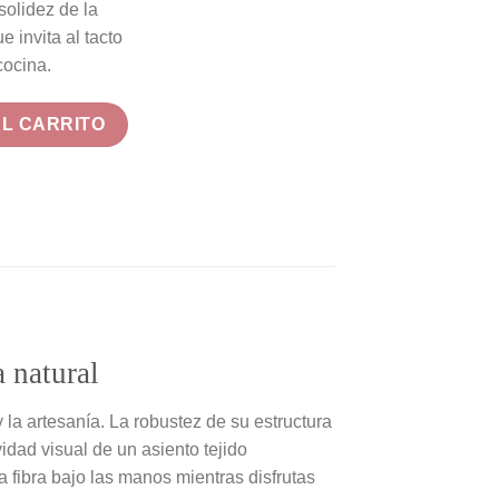
 solidez de la
0,00 €.
190,00 €.
 invita al tacto
cocina.
ento Tejido Wishbone cantidad
AL CARRITO
a natural
 la artesanía. La robustez de su estructura
idad visual de un asiento tejido
a fibra bajo las manos mientras disfrutas