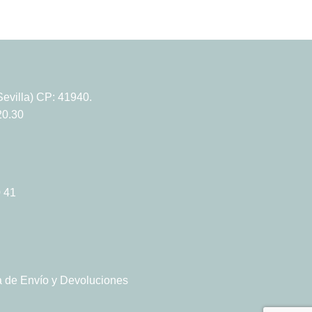
69,90
€
evilla) CP: 41940.
20.30
 41
ca de Envío y Devoluciones