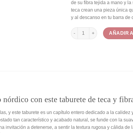
de su fibra tejida a mano y la
26
teca crean una pieza única que
y al descanso en tu barra de 
Taburete Alto de Teca con Asi
AÑADIR 
 nórdico con este taburete de teca y fibr
as, y este taburete es un capítulo entero dedicado a la calidez y
tado tan característico y acabado natural, se funde con la suav
invitación a detenerse, a sentir la textura rugosa y cálida de l