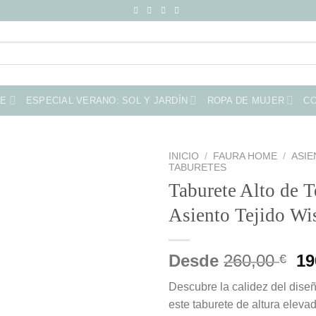
ME
ESPECIAL VERANO: SOL Y JARDÍN
ROPA DE MUJER
C
INICIO
/
FAURA HOME
/
ASI
TABURETES
Taburete Alto de T
Asiento Tejido W
El
Desde
260,00
19
€
pr
Descubre la calidez del diseñ
or
este taburete de altura eleva
er