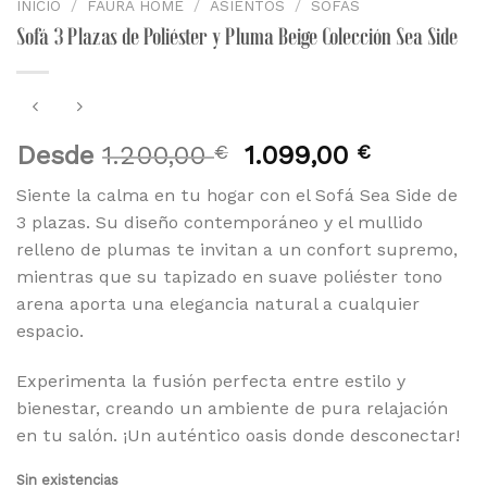
INICIO
/
FAURA HOME
/
ASIENTOS
/
SOFÁS
Sofá 3 Plazas de Poliéster y Pluma Beige Colección Sea Side
El
El
Desde
1.200,00
€
1.099,00
€
precio
precio
Siente la calma en tu hogar con el Sofá Sea Side de
original
actual
3 plazas. Su diseño contemporáneo y el mullido
era:
es:
relleno de plumas te invitan a un confort supremo,
1.200,00 €.
1.099,00 
mientras que su tapizado en suave poliéster tono
arena aporta una elegancia natural a cualquier
espacio.
Experimenta la fusión perfecta entre estilo y
bienestar, creando un ambiente de pura relajación
en tu salón. ¡Un auténtico oasis donde desconectar!
Sin existencias