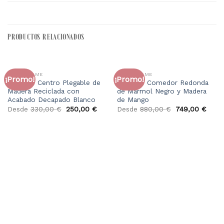
PRODUCTOS RELACIONADOS
FAURA HOME
FAURA HOME
¡Promo!
¡Promo!
Mesa de Centro Plegable de
Mesa de Comedor Redonda
Madera Reciclada con
de Mármol Negro y Madera
Acabado Decapado Blanco
de Mango
El
El
El
El
Desde
330,00
€
250,00
€
Desde
880,00
€
749,00
€
precio
precio
precio
preci
original
actual
original
actua
era:
es:
era:
es:
330,00 €.
250,00 €.
880,00 €.
749,