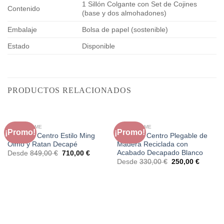
1 Sillón Colgante con Set de Cojines
Contenido
(base y dos almohadones)
Embalaje
Bolsa de papel (sostenible)
Estado
Disponible
PRODUCTOS RELACIONADOS
FAURA HOME
FAURA HOME
¡Promo!
¡Promo!
Mesa de Centro Estilo Ming
Mesa de Centro Plegable de
Olmo y Ratan Decapé
Madera Reciclada con
Acabado Decapado Blanco
El
El
Desde
849,00
€
710,00
€
precio
precio
El
El
Desde
330,00
€
250,00
€
original
actual
precio
precio
era:
es:
original
actual
849,00 €.
710,00 €.
era:
es:
330,00 €.
250,00 