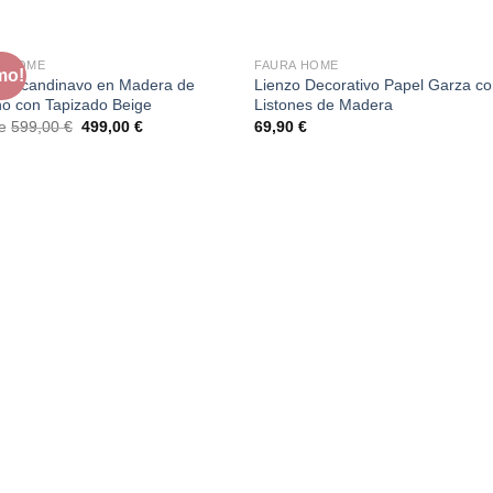
A HOME
FAURA HOME
mo!
n Escandinavo en Madera de
Lienzo Decorativo Papel Garza c
o con Tapizado Beige
Listones de Madera
El
El
de
599,00
€
499,00
€
69,90
€
precio
precio
original
actual
era:
es:
599,00 €.
499,00 €.