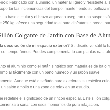
rior:
Fabricado con aluminio, un material ligero y resistente a la 
 soportar las inclemencias del tiempo, manteniendo su belleza in
:
La base circular y el brazo arqueado aseguran una suspensión
50 kg, ofrece una seguridad total para disfrutar sin preocupa
Sillón Colgante de Jardín con Base de Alum
la decoración de mi espacio exterior?
Su diseño versátil lo 
o contemporáneos. Puedes complementarlo con plantas naturales
anto el aluminio como el ratán sintético son materiales de bajo 
n limpiar fácilmente con un paño húmedo y un jabón suave.
mente. Aunque está diseñado para exteriores, su estética cuida
n un salón amplio o una zona de relax en un estudio.
redefine el significado de un rincón especial. Este sillón colga
 y comienza a soñar con esos momentos de pura relajación.