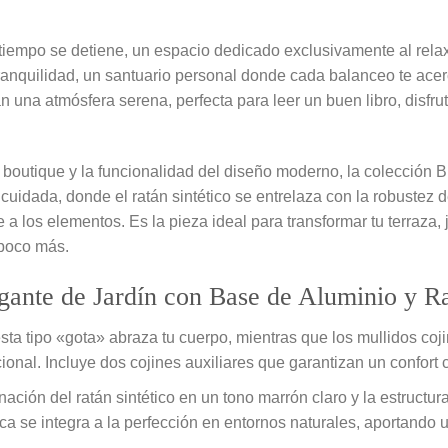
tiempo se detiene, un espacio dedicado exclusivamente al relax
 tranquilidad, un santuario personal donde cada balanceo te ac
n una atmósfera serena, perfecta para leer un buen libro, disfr
es boutique y la funcionalidad del diseño moderno, la colecció
a cuidada, donde el ratán sintético se entrelaza con la robustez 
 a los elementos. Es la pieza ideal para transformar tu terraza,
 poco más.
lgante de Jardín con Base de Aluminio y Ra
ta tipo «gota» abraza tu cuerpo, mientras que los mullidos coj
ional. Incluye dos cojines auxiliares que garantizan un confort 
ación del ratán sintético en un tono marrón claro y la estructu
ca se integra a la perfección en entornos naturales, aportando u