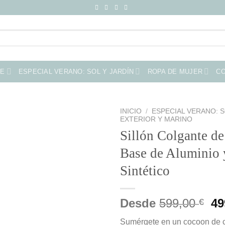
ME
ESPECIAL VERANO: SOL Y JARDÍN
ROPA DE MUJER
C
INICIO
/
ESPECIAL VERANO: S
EXTERIOR Y MARINO
Sillón Colgante de
Base de Aluminio 
Sintético
El
Desde
599,00
49
€
pr
Sumérgete en un cocoon de c