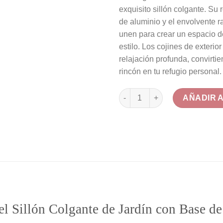
or
exquisito sillón colgante. Su 
er
de aluminio y el envolvente ra
59
unen para crear un espacio d
estilo. Los cojines de exterior 
relajación profunda, convirti
rincón en tu refugio personal.
Sillón Colgante de Jardín con 
AÑADIR 
 el Sillón Colgante de Jardín con Base d