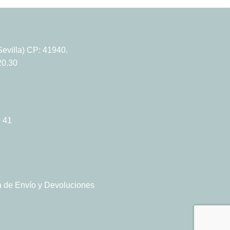
240
evilla) CP: 41940.
20.30
 41
ca de Envío y Devoluciones