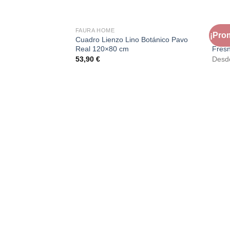
FAURA HOME
FAUR
¡Pro
Cuadro Lienzo Lino Botánico Pavo
Silló
Real 120×80 cm
Fresn
53,90
€
Des