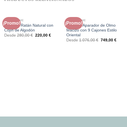
FAURA HOME
FAURA HOME
¡Promo!
¡Promo!
Sillón de Ratán Natural con
Cómoda Aparador de Olmo
Cojín de Algodón
Macizo con 9 Cajones Estilo
Oriental
El
El
Desde
280,00
€
220,00
€
precio
precio
El
El
Desde
1.076,00
€
749,00
€
original
actual
precio
preci
era:
es:
original
actual
280,00 €.
220,00 €.
era:
es:
1.076,00 €.
749,0