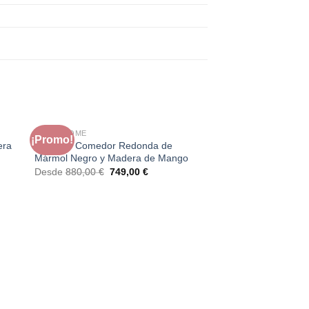
FAURA HOME
¡Promo!
¡Promo!
era
Mesa de Comedor Redonda de
o
Mármol Negro y Madera de Mango
El
El
Desde
880,00
€
749,00
€
precio
precio
original
actual
era:
es:
880,00 €.
749,00 €.
€.