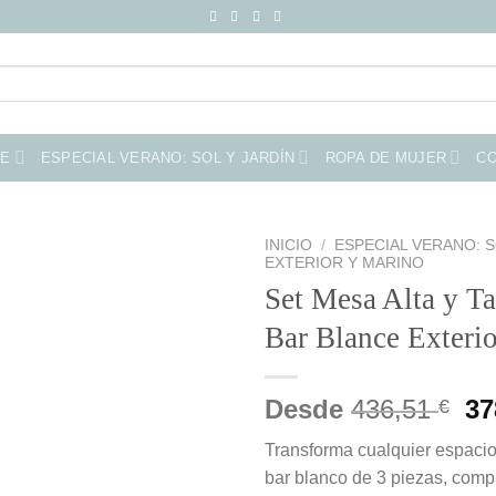
ME
ESPECIAL VERANO: SOL Y JARDÍN
ROPA DE MUJER
C
INICIO
/
ESPECIAL VERANO: S
EXTERIOR Y MARINO
Set Mesa Alta y Ta
Bar Blance Exterio
El
Desde
436,51
37
€
pr
Transforma cualquier espacio
or
bar blanco de 3 piezas, comp
er