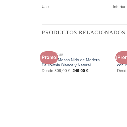
Uso
Interior
PRODUCTOS RELACIONADOS
FAURA HOME
FAUR
¡Promo!
¡Pro
Set de 3 Mesas Nido de Madera
Mesa
Paulownia Blanca y Natural
con B
El
El
Desde
309,00
€
249,00
€
Des
precio
precio
original
actual
era:
es:
309,00 €.
249,00 €.