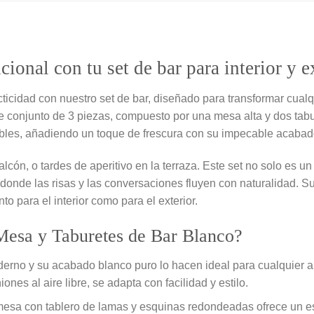
ional con tu set de bar para interior y e
cticidad con nuestro set de bar, diseñado para transformar cualq
e conjunto de 3 piezas, compuesto por una mesa alta y dos tabure
es, añadiendo un toque de frescura con su impecable acabad
cón, o tardes de aperitivo en la terraza. Este set no solo es un 
donde las risas y las conversaciones fluyen con naturalidad. Su
to para el interior como para el exterior.
 Mesa y Taburetes de Bar Blanco?
rno y su acabado blanco puro lo hacen ideal para cualquier am
ones al aire libre, se adapta con facilidad y estilo.
esa con tablero de lamas y esquinas redondeadas ofrece un es