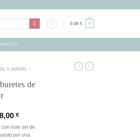
0
0,00
€
ONTACTO
OL Y JARDÍN
/
buretes de
r
El
8,00
€
ecio
precio
 con este set de
iginal
actual
uesto por una
a:
es: