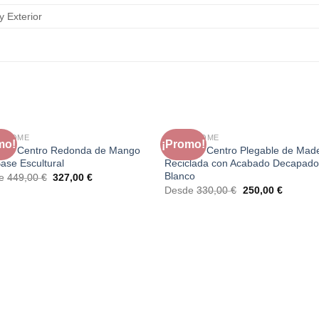
 y Exterior
A HOME
FAURA HOME
mo!
¡Promo!
 de Centro Redonda de Mango
Mesa de Centro Plegable de Mad
ase Escultural
Reciclada con Acabado Decapad
Blanco
El
El
de
449,00
€
327,00
€
precio
precio
El
El
Desde
330,00
€
250,00
€
original
actual
precio
precio
era:
es:
original
actual
449,00 €.
327,00 €.
era:
es:
330,00 €.
250,00 