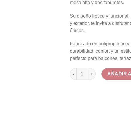
mesa alta y dos taburetes.
43
Su diseño fresco y funcional, 
y exterior, te invita a disfrut
únicos.
Fabricado en polipropileno y
durabilidad, confort y un esti
perfecto para balcones, terra
Set Mesa Alta y Taburetes de B
AÑADIR 