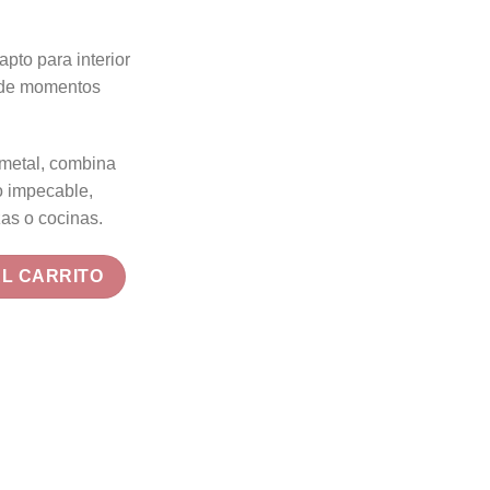
6,51 €.
378,00 €.
apto para interior
ar de momentos
 metal, combina
lo impecable,
zas o cocinas.
ar Blance Exterior cantidad
AL CARRITO