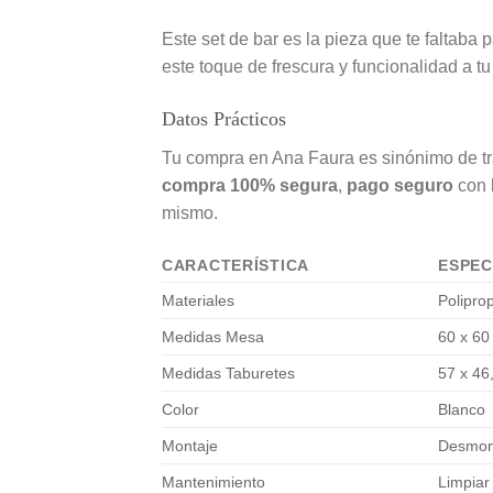
Este set de bar es la pieza que te faltaba
este toque de frescura y funcionalidad a tu
Datos Prácticos
Tu compra en Ana Faura es sinónimo de t
compra 100% segura
,
pago seguro
con 
mismo.
CARACTERÍSTICA
ESPEC
Materiales
Polipro
Medidas Mesa
60 x 60
Medidas Taburetes
57 x 46,
Color
Blanco
Montaje
Desmon
Mantenimiento
Limpia