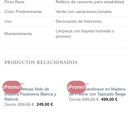
Peso Base
Relleno de cemento para estabilidad
Color Predominante
Verde con variaciones tonales
Uso
Decoración de Interiores
Limpieza con bayeta húmeda o
Mantenimiento
plumero
PRODUCTOS RELACIONADOS
FAURA HOME
FAURA HOME
¡Promo!
¡Promo!
Set de 3 Mesas Nido de
Sillón Escandinavo en Madera
Madera Paulownia Blanca y
de Fresno con Tapizado Beige
Natural
El
El
Desde
599,00
€
499,00
€
precio
precio
El
El
Desde
309,00
€
249,00
€
original
actual
precio
precio
era:
es:
original
actual
599,00 €.
499,00 
era:
es:
309,00 €.
249,00 €.