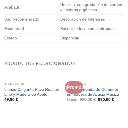
Realista, con gradación de verdes
Acabado
y texturas orgánicas
Uso Recomendado
Decoración de Interiores
Estabilidad
Base cilíndrica con contrapeso
Estado
Disponible
PRODUCTOS RELACIONADOS
FAURA HOME
FAURA HOME
¡Promo!
Lienzo Colgante Pavo Real en
Mesa Redonda de Comedor
Lino y Madera de Abeto
en Madera de Acacia Maciza
El
El
49,90
€
Desde
920,00
€
830,00
€
precio
precio
original
actual
era:
es:
920,00 €.
830,00 