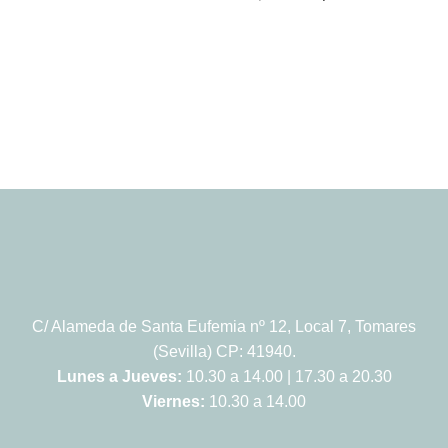
precio
precio
original
actual
era:
es:
330,00 €.
279,00 €.
C/ Alameda de Santa Eufemia nº 12, Local 7, Tomares
(Sevilla) CP: 41940.
Lunes a Jueves:
10.30 a 14.00 | 17.30 a 20.30
Viernes:
10.30 a 14.00