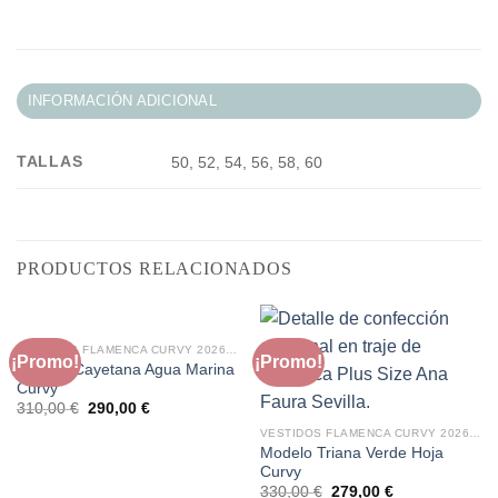
INFORMACIÓN ADICIONAL
TALLAS
50, 52, 54, 56, 58, 60
PRODUCTOS RELACIONADOS
VESTIDOS FLAMENCA CURVY 2026: ALTA COSTURA QUE ESTILIZA
¡Promo!
¡Promo!
Modelo Cayetana Agua Marina
Curvy
El
El
310,00
€
290,00
€
precio
precio
VESTIDOS FLAMENCA CURVY 2026: ALTA COSTURA QUE ESTILIZA
original
actual
era:
es:
Modelo Triana Verde Hoja
310,00 €.
290,00 €.
Curvy
El
El
330,00
€
279,00
€