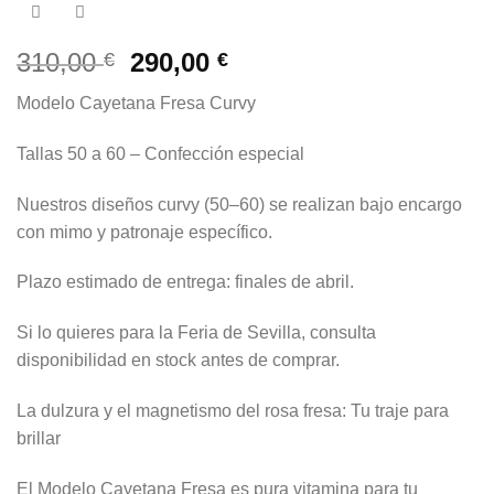
El
El
310,00
290,00
€
€
precio
precio
Modelo Cayetana Fresa Curvy
original
actual
era:
es:
Tallas 50 a 60 – Confección especial
310,00 €.
290,00 €.
Nuestros diseños curvy (50–60) se realizan bajo encargo
con mimo y patronaje específico.
Plazo estimado de entrega: finales de abril.
Si lo quieres para la Feria de Sevilla, consulta
disponibilidad en stock antes de comprar.
La dulzura y el magnetismo del rosa fresa: Tu traje para
brillar
El Modelo Cayetana Fresa es pura vitamina para tu