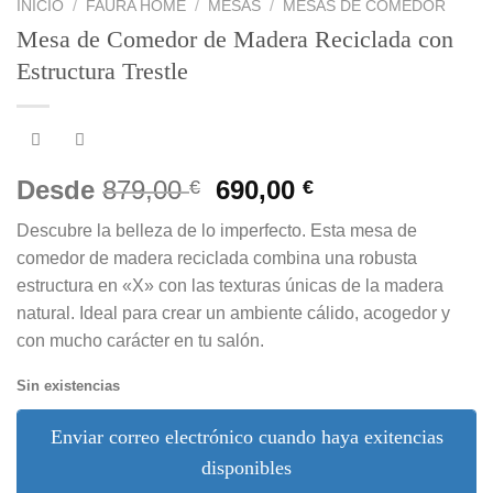
INICIO
/
FAURA HOME
/
MESAS
/
MESAS DE COMEDOR
Mesa de Comedor de Madera Reciclada con
Estructura Trestle
El
El
Desde
879,00
690,00
€
€
precio
precio
Descubre la belleza de lo imperfecto. Esta mesa de
original
actual
comedor de madera reciclada combina una robusta
era:
es:
estructura en «X» con las texturas únicas de la madera
879,00 €.
690,00 €.
natural. Ideal para crear un ambiente cálido, acogedor y
con mucho carácter en tu salón.
Sin existencias
Enviar correo electrónico cuando haya exitencias
disponibles