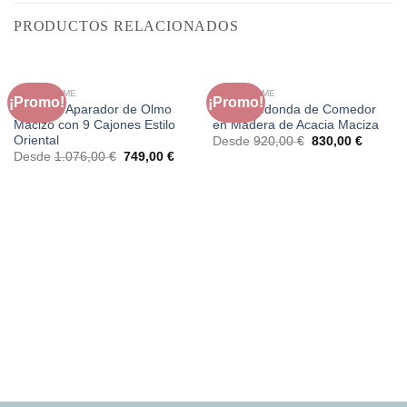
PRODUCTOS RELACIONADOS
FAURA HOME
FAURA HOME
¡Promo!
¡Promo!
Cómoda Aparador de Olmo
Mesa Redonda de Comedor
Macizo con 9 Cajones Estilo
en Madera de Acacia Maciza
Oriental
El
El
Desde
920,00
€
830,00
€
precio
precio
El
El
Desde
1.076,00
€
749,00
€
original
actual
precio
precio
era:
es:
original
actual
920,00 €.
830,00 
era:
es:
1.076,00 €.
749,00 €.