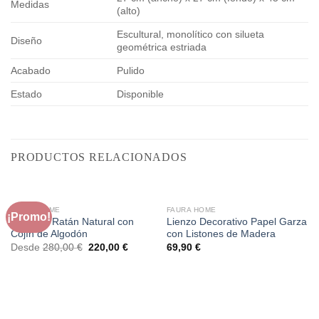
Medidas
(alto)
Escultural, monolítico con silueta
Diseño
geométrica estriada
Acabado
Pulido
Estado
Disponible
PRODUCTOS RELACIONADOS
FAURA HOME
FAURA HOME
¡Promo!
Sillón de Ratán Natural con
Lienzo Decorativo Papel Garza
Cojín de Algodón
con Listones de Madera
El
El
Desde
280,00
€
220,00
€
69,90
€
precio
precio
original
actual
era:
es:
280,00 €.
220,00 €.