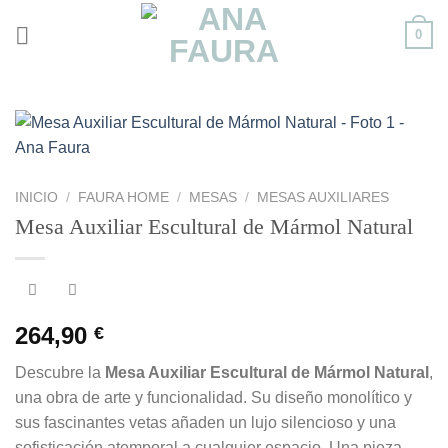
Skip
0
to
content
INICIO
/
FAURA HOME
/
MESAS
/
MESAS AUXILIARES
Mesa Auxiliar Escultural de Mármol Natural
264,90
€
Descubre la
Mesa Auxiliar Escultural de Mármol Natural
,
una obra de arte y funcionalidad. Su diseño monolítico y
sus fascinantes vetas añaden un lujo silencioso y una
sofisticación atemporal a cualquier espacio. Una pieza