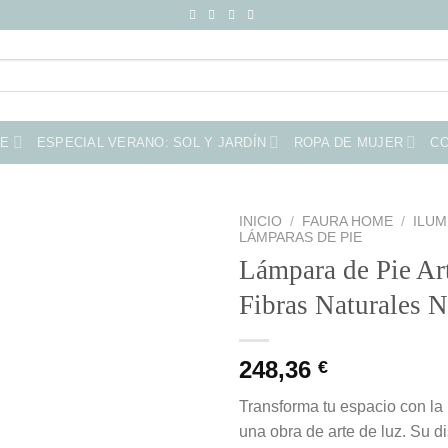
ME
ESPECIAL VERANO: SOL Y JARDÍN
ROPA DE MUJER
C
INICIO
/
FAURA HOME
/
ILUM
LÁMPARAS DE PIE
Lámpara de Pie Ar
Fibras Naturales 
248,36
€
Transforma tu espacio con l
una obra de arte de luz. Su 