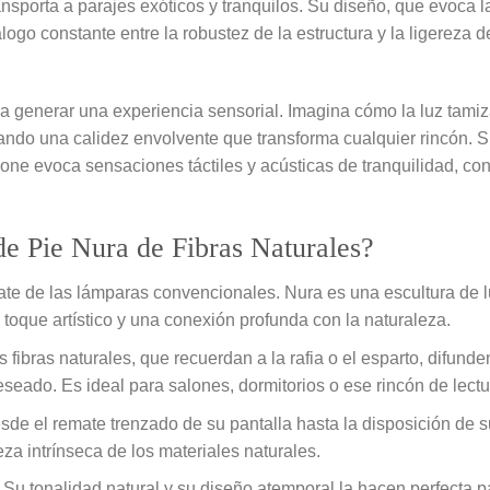
sporta a parajes exóticos y tranquilos. Su diseño, que evoca la
ogo constante entre la robustez de la estructura y la ligereza d
 generar una experiencia sensorial. Imagina cómo la luz tamiz
ndo una calidez envolvente que transforma cualquier rincón. Su 
pone evoca sensaciones táctiles y acústicas de tranquilidad, con
de Pie Nura de Fibras Naturales?
te de las lámparas convencionales. Nura es una escultura de l
toque artístico y una conexión profunda con la naturaleza.
 fibras naturales, que recuerdan a la rafia o el esparto, difund
eado. Es ideal para salones, dormitorios o ese rincón de lectur
de el remate trenzado de su pantalla hasta la disposición de 
za intrínseca de los materiales naturales.
Su tonalidad natural y su diseño atemporal la hacen perfecta p