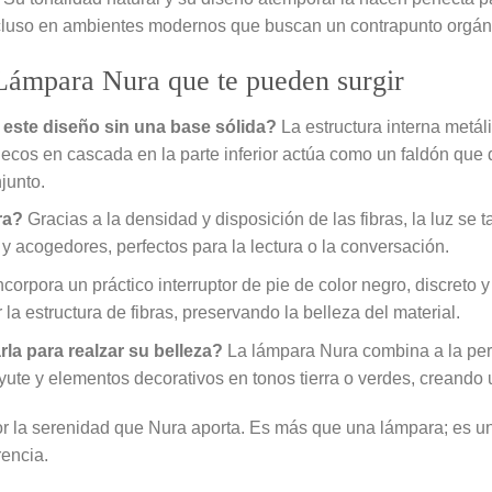
incluso en ambientes modernos que buscan un contrapunto orgáni
 Lámpara Nura que te pueden surgir
 este diseño sin una base sólida?
La estructura interna metál
lecos en cascada en la parte inferior actúa como un faldón que d
junto.
ra?
Gracias a la densidad y disposición de las fibras, la luz se 
y acogedores, perfectos para la lectura o la conversación.
ncorpora un práctico interruptor de pie de color negro, discreto y
a estructura de fibras, preservando la belleza del material.
a para realzar su belleza?
La lámpara Nura combina a la per
 yute y elementos decorativos en tonos tierra o verdes, creando 
or la serenidad que Nura aporta. Es más que una lámpara; es un
rencia.