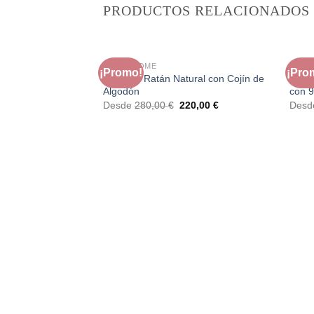
PRODUCTOS RELACIONADOS
FAURA HOME
FAUR
¡Promo!
¡Pro
Sillón de Ratán Natural con Cojín de
Cómo
Algodón
con 9
El
El
Desde
280,00
€
220,00
€
Des
precio
precio
original
actual
era:
es:
280,00 €.
220,00 €.