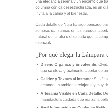
una elegancia serena y un encanto que tran
columna cónica desestructurada, es un diál
invita a la calma y al bienestar.
Cada detalle de Nura ha sido pensado para
sombras danzarinas en tus paredes, aporta
natural de la rafia o el esparto que la com
esencial.
¿Por qué elegir la Lámpara 
Diseño Orgánico y Envolvente:
Olvída
que se eleva grácilmente, aportando un 
Calidez y Textura al Instante:
Sus finas
creando un ambiente relajante y muy des
Artesanía Visible en Cada Detalle:
Des
manufactura cuidada que realza la belle
Fácil Integración en Cualquier Estilo: