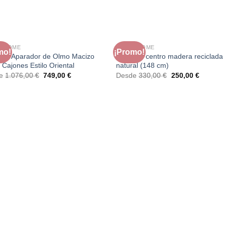
A HOME
FAURA HOME
mo!
¡Promo!
da Aparador de Olmo Macizo
Mesa de centro madera reciclada
 Cajones Estilo Oriental
natural (148 cm)
El
El
El
El
de
1.076,00
€
749,00
€
Desde
330,00
€
250,00
€
precio
precio
precio
precio
original
actual
original
actual
era:
es:
era:
es:
1.076,00 €.
749,00 €.
330,00 €.
250,00 