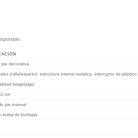
isponible.
CACIÓN
pie decorativa
ales (rafia/esparto), estructura interna metálica, interruptor de plástico
alidad beige/paja)
32 cm
 de pie manual
n bolsa de burbujas