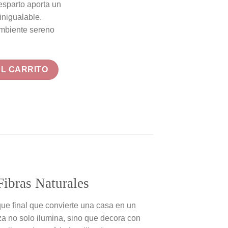
 esparto aporta un
inigualable.
ambiente sereno
ibras Naturales Nura cantidad
AL CARRITO
Fibras Naturales
ue final que convierte una casa en un
za no solo ilumina, sino que decora con