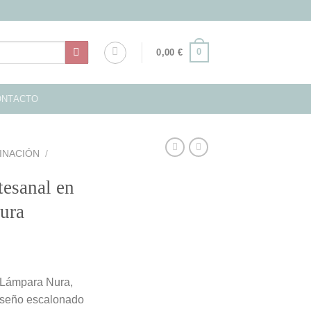
0
0,00
€
ONTACTO
INACIÓN
/
tesanal en
Nura
a Lámpara Nura,
diseño escalonado