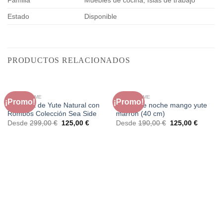
Familia
Muebles de cocina, Islas de trabajo
Estado
Disponible
PRODUCTOS RELACIONADOS
FAURA HOME
FAURA HOME
¡Promo!
¡Promo!
Alfombra de Yute Natural con
Mesita de noche mango yute
Rombos Colección Sea Side
marrón (40 cm)
El
El
El
El
Desde
299,00
€
125,00
€
Desde
190,00
€
125,00
€
precio
precio
precio
precio
original
actual
original
actual
era:
es:
era:
es:
299,00 €.
125,00 €.
190,00 €.
125,00 