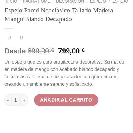
INICIO
/
FAURA HOME
/
DECORACIÓN
/
ESPEJO
/
ESPEJO
Espejo Pared Neoclásico Tallado Madera
Mango Blanco Decapado
El
El
Desde
899,00
799,00
€
€
precio
precio
Un espejo que es pura arquitectura decorativa. Su marco
original
actual
en madera de mango con acabado blanco decapado y
era:
es:
tallas clásicas llena de luz y carácter cualquier rincón,
899,00 €.
799,00 €.
creando un ambiente sereno y sofisticado.
Espejo Pared Neoclásico Tallado Madera Mango Blanco Decap
AÑADIR AL CARRITO