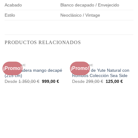
Acabado
Blanco decapado / Envejecido
Estilo
Neoclásico / Vintage
PRODUCTOS RELACIONADOS
FAURA HOME
FAURA HOME
¡Promo!
¡Promo!
Mesa madera mango decapé
Alfombra de Yute Natural con
(215 cm)
Rombos Colección Sea Side
El
El
El
El
Desde
1.350,00
€
999,00
€
Desde
299,00
€
125,00
€
precio
precio
precio
precio
original
actual
original
actual
era:
es:
era:
es:
1.350,00 €.
999,00 €.
299,00 €.
125,00 