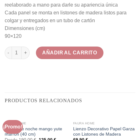
reelaborado a mano para darle su apariencia única
Cada panel se monta en listones de madera listos para
colgar y entregados en un tubo de cartón
Dimensiones (cm)
90×120
Delta y Garzas cantidad
AÑADIR AL CARRITO
PRODUCTOS RELACIONADOS
FAURA HOME
FAURA HOME
¡Promo!
Mesita de noche mango yute
Lienzo Decorativo Papel Garza
marrón (40 cm)
con Listones de Madera
El
El
Desde
190,00
€
125,00
€
69,90
€