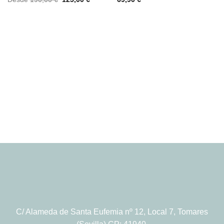
precio
precio
original
actual
era:
es:
190,00 €.
125,00 €.
C/ Alameda de Santa Eufemia nº 12, Local 7, Tomares