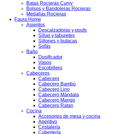
Batas Rocieras Curvy
Bolsos y Bandoleras Rocieras
Medallas Rocieras
Faura Home
Asientos
Descalzadoras y poufs
Sillas y taburetes
Sillones y butacas
Sofás
Baño
Dosificador
Vasos
Escobillero
Cabeceros
Cabecero
Cabecero Bambú
Cabecero Lino
Cabecero Mándala
Cabecero Mango
Cabecero Ratan
Cocina
Accesorios de mesa y cocina
Aperitivo
Cristalería
Cubertería