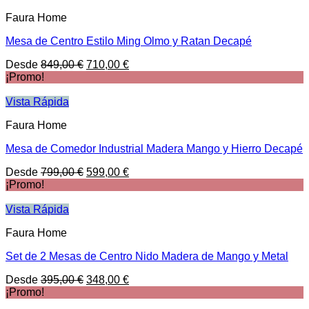
498,00 €.
355,00 €.
Faura Home
Mesa de Centro Estilo Ming Olmo y Ratan Decapé
El
El
Desde
849,00
€
710,00
€
precio
precio
¡Promo!
original
actual
era:
es:
Vista Rápida
849,00 €.
710,00 €.
Faura Home
Mesa de Comedor Industrial Madera Mango y Hierro Decapé
El
El
Desde
799,00
€
599,00
€
precio
precio
¡Promo!
original
actual
era:
es:
Vista Rápida
799,00 €.
599,00 €.
Faura Home
Set de 2 Mesas de Centro Nido Madera de Mango y Metal
El
El
Desde
395,00
€
348,00
€
precio
precio
¡Promo!
original
actual