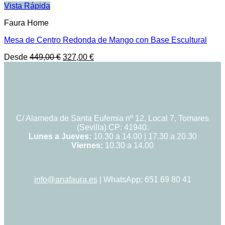
era:
es:
Vista Rápida
395,00 €.
348,00 €.
Faura Home
Mesa de Centro Redonda de Mango con Base Escultural
El
El
Desde
449,00
€
327,00
€
precio
precio
original
actual
era:
es:
449,00 €.
327,00 €.
C/ Alameda de Santa Eufemia nº 12, Local 7, Tomares
(Sevilla) CP: 41940.
Lunes a Jueves:
10.30 a 14.00 | 17.30 a 20.30
Viernes:
10.30 a 14.00
info@anafaura.es
| WhatsApp: 651 69 80 41