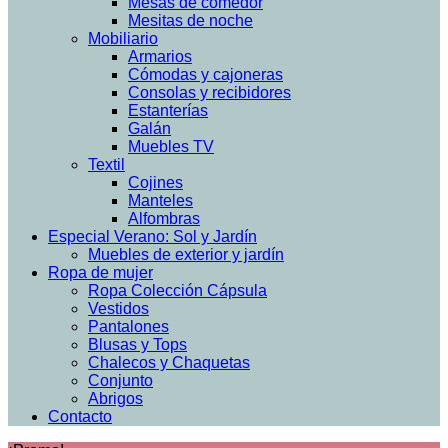
Mesas de comedor
Mesitas de noche
Mobiliario
Armarios
Cómodas y cajoneras
Consolas y recibidores
Estanterías
Galán
Muebles TV
Textil
Cojines
Manteles
Alfombras
Especial Verano: Sol y Jardín
Muebles de exterior y jardín
Ropa de mujer
Ropa Colección Cápsula
Vestidos
Pantalones
Blusas y Tops
Chalecos y Chaquetas
Conjunto
Abrigos
Contacto