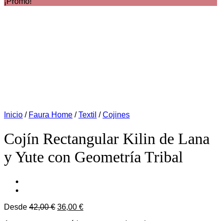
¡Promo!
Inicio
/
Faura Home
/
Textil
/
Cojines
Cojín Rectangular Kilin de Lana
y Yute con Geometría Tribal
El
El
Desde
42,00
€
36,00
€
precio
precio