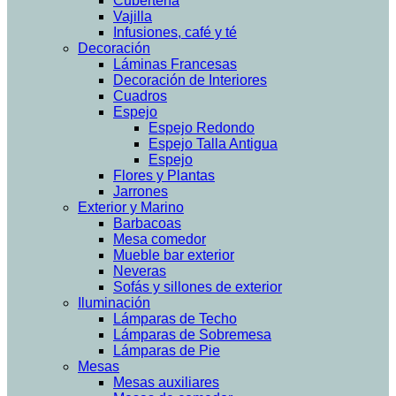
Cubertería
Vajilla
Infusiones, café y té
Decoración
Láminas Francesas
Decoración de Interiores
Cuadros
Espejo
Espejo Redondo
Espejo Talla Antigua
Espejo
Flores y Plantas
Jarrones
Exterior y Marino
Barbacoas
Mesa comedor
Mueble bar exterior
Neveras
Sofás y sillones de exterior
Iluminación
Lámparas de Techo
Lámparas de Sobremesa
Lámparas de Pie
Mesas
Mesas auxiliares