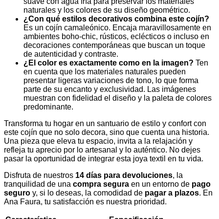
suave con agua fría para preservar los materiales
naturales y los colores de su diseño geométrico.
¿Con qué estilos decorativos combina este cojín?
Es un cojín camaleónico. Encaja maravillosamente en
ambientes boho-chic, rústicos, eclécticos o incluso en
decoraciones contemporáneas que buscan un toque
de autenticidad y contraste.
¿El color es exactamente como en la imagen?
Ten
en cuenta que los materiales naturales pueden
presentar ligeras variaciones de tono, lo que forma
parte de su encanto y exclusividad. Las imágenes
muestran con fidelidad el diseño y la paleta de colores
predominante.
Transforma tu hogar en un santuario de estilo y confort con
este cojín que no solo decora, sino que cuenta una historia.
Una pieza que eleva tu espacio, invita a la relajación y
refleja tu aprecio por lo artesanal y lo auténtico. No dejes
pasar la oportunidad de integrar esta joya textil en tu vida.
Disfruta de nuestros
14 días para devoluciones
, la
tranquilidad de una
compra segura
en un entorno de
pago
seguro
y, si lo deseas, la comodidad de
pagar a plazos
. En
Ana Faura, tu satisfacción es nuestra prioridad.