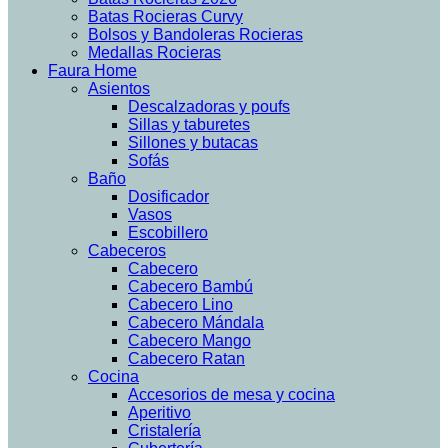
Batas Rocieras Curvy
Bolsos y Bandoleras Rocieras
Medallas Rocieras
Faura Home
Asientos
Descalzadoras y poufs
Sillas y taburetes
Sillones y butacas
Sofás
Baño
Dosificador
Vasos
Escobillero
Cabeceros
Cabecero
Cabecero Bambú
Cabecero Lino
Cabecero Mándala
Cabecero Mango
Cabecero Ratan
Cocina
Accesorios de mesa y cocina
Aperitivo
Cristalería