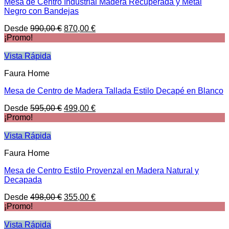
Mesa de Centro Industrial Madera Recuperada y Metal
Negro con Bandejas
El
El
Desde
990,00
€
870,00
€
precio
precio
¡Promo!
original
actual
era:
es:
Vista Rápida
990,00 €.
870,00 €.
Faura Home
Mesa de Centro de Madera Tallada Estilo Decapé en Blanco
El
El
Desde
595,00
€
499,00
€
precio
precio
¡Promo!
original
actual
era:
es:
Vista Rápida
595,00 €.
499,00 €.
Faura Home
Mesa de Centro Estilo Provenzal en Madera Natural y
Decapada
El
El
Desde
498,00
€
355,00
€
precio
precio
¡Promo!
original
actual
era:
es:
Vista Rápida