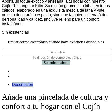
Aporta un toque exótico y artesanal a tu hogar con nuestro
original
actual
Cojín Rectangular Kilin. Su diseño geométrico tribal en tonos
era:
es:
cálidos, elaborado en una exquisita mezcla de lana y yute,
42,00 €.
36,00 €.
no solo decorará tu espacio, sino que también lo llenará de
personalidad y calidez. ¡Incluye relleno para un confort
instantáneo!
Sin existencias
Enviar correo electrónico cuando haya exitencias disponibles
Descripción
Añade una pincelada de cultura y
confort a tu hogar con el Cojín