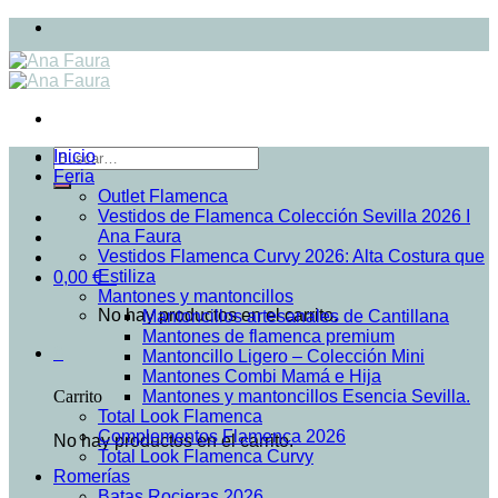
Skip
to
content
Buscar
Inicio
por:
Feria
Outlet Flamenca
Vestidos de Flamenca Colección Sevilla 2026 I
Ana Faura
Vestidos Flamenca Curvy 2026: Alta Costura que
Estiliza
0,00
€
0
Mantones y mantoncillos
No hay productos en el carrito.
Mantoncillos artesanales de Cantillana
Mantones de flamenca premium
0
Mantoncillo Ligero – Colección Mini
Mantones Combi Mamá e Hija
Mantones y mantoncillos Esencia Sevilla.
Carrito
Total Look Flamenca
Complementos Flamenca 2026
No hay productos en el carrito.
Total Look Flamenca Curvy
Romerías
Batas Rocieras 2026