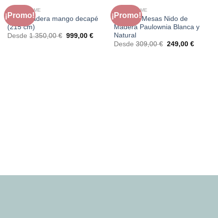
FAURA HOME
FAURA HOME
¡Promo!
¡Promo!
Mesa madera mango decapé
Set de 3 Mesas Nido de
(215 cm)
Madera Paulownia Blanca y
Natural
El
El
Desde
1.350,00
€
999,00
€
precio
precio
El
El
Desde
309,00
€
249,00
€
original
actual
precio
precio
era:
es:
original
actual
1.350,00 €.
999,00 €.
era:
es:
309,00 €.
249,00 