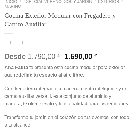
INICIO
/
ESPECIAL VERANO: SOL Y JARDÍN
/
EXTERIOR Y
MARINO
Cocina Exterior Modular con Fregadero y
Carrito Auxiliar
El
El
Desde
1.790,00
1.590,00
€
€
precio
precio
Ana Faura
te presenta esta cocina modular para exterior,
original
actual
que
redefine tu espacio al aire libre.
era:
es:
1.790,00 €.
1.590,00 €.
Con fregadero integrado, almacenamiento inteligente y un
carrito auxiliar versátil, este conjunto de aluminio y
madera, te ofrece estilo y funcionalidad para tus reuniones.
Transforma tu jardín en el corazón de tus eventos, con todo
a tu alcance.