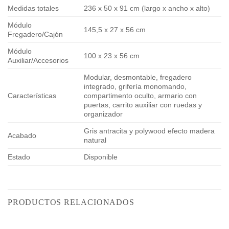
Medidas totales
236 x 50 x 91 cm (largo x ancho x alto)
Módulo
145,5 x 27 x 56 cm
Fregadero/Cajón
Módulo
100 x 23 x 56 cm
Auxiliar/Accesorios
Modular, desmontable, fregadero
integrado, grifería monomando,
Características
compartimento oculto, armario con
puertas, carrito auxiliar con ruedas y
organizador
Gris antracita y polywood efecto madera
Acabado
natural
Estado
Disponible
PRODUCTOS RELACIONADOS