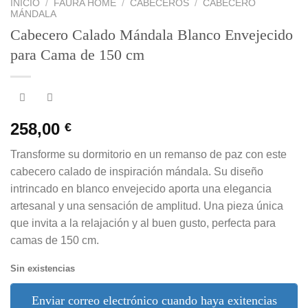
INICIO
/
FAURA HOME
/
CABECEROS
/
CABECERO
MÁNDALA
Cabecero Calado Mándala Blanco Envejecido
para Cama de 150 cm
258,00
€
Transforme su dormitorio en un remanso de paz con este
cabecero calado de inspiración mándala. Su diseño
intrincado en blanco envejecido aporta una elegancia
artesanal y una sensación de amplitud. Una pieza única
que invita a la relajación y al buen gusto, perfecta para
camas de 150 cm.
Sin existencias
Enviar correo electrónico cuando haya exitencias