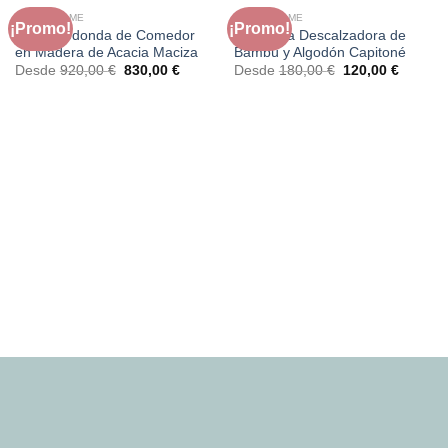
FAURA HOME
FAURA HOME
¡Promo!
¡Promo!
Mesa Redonda de Comedor
Banqueta Descalzadora de
en Madera de Acacia Maciza
Bambú y Algodón Capitoné
El
El
El
El
Desde
920,00
€
830,00
€
Desde
180,00
€
120,00
€
precio
precio
precio
precio
original
actual
original
actual
era:
es:
era:
es:
920,00 €.
830,00 €.
180,00 €.
120,00 