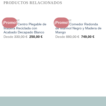
PRODUCTOS RELACIONADOS
FAURA HOME
FAURA HOME
¡Promo!
¡Promo!
Mesa de Centro Plegable de
Mesa de Comedor Redonda
Madera Reciclada con
de Mármol Negro y Madera de
Acabado Decapado Blanco
Mango
El
El
El
El
Desde
330,00
€
250,00
€
Desde
880,00
€
749,00
€
precio
precio
precio
precio
original
actual
original
actual
era:
es:
era:
es:
330,00 €.
250,00 €.
880,00 €.
749,00 