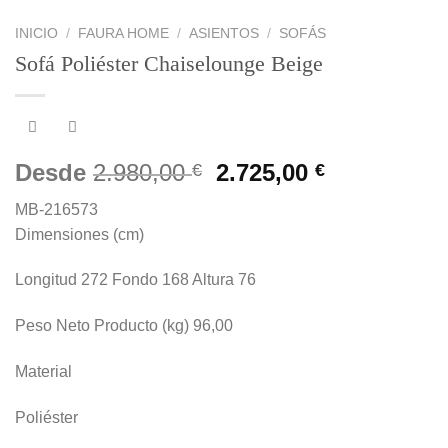
INICIO
/
FAURA HOME
/
ASIENTOS
/
SOFÁS
Sofá Poliéster Chaiselounge Beige
El
El
Desde
2.980,00
2.725,00
€
€
precio
precio
MB-216573
original
actual
Dimensiones (cm)
era:
es:
2.980,00 €.
2.725,00 €.
Longitud 272 Fondo 168 Altura 76
Peso Neto Producto (kg) 96,00
Material
Poliéster