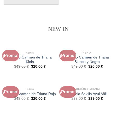
NEW IN
FERIA
FERIA
¡Promo!
¡Promo!
Modelo Carmen de Triana
Modelo Carmen de Triana
Klein
Blanco y Negro
El
El
El
El
349,00
€
320,00
€
349,00
€
320,00
€
precio
precio
precio
precio
original
actual
original
actual
era:
es:
era:
es:
349,00 €.
320,00 €.
349,00 €.
320,00 €
FERIA
EDICIÓN LIMITADA
¡Promo!
¡Promo!
Modelo Carmen de Triana Rojo
Modelo Sevilla Azul Añil
El
El
El
El
349,00
€
320,00
€
399,00
€
339,00
€
precio
precio
precio
precio
original
actual
original
actual
era:
es:
era:
es:
349,00 €.
320,00 €.
399,00 €.
339,00 €