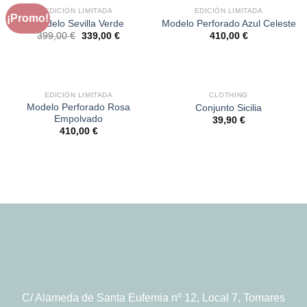
EDICIÓN LIMITADA
EDICIÓN LIMITADA
¡Promo!
Modelo Sevilla Verde
Modelo Perforado Azul Celeste
El
El
399,00
€
339,00
€
410,00
€
precio
precio
original
actual
era:
es:
399,00 €.
339,00 €.
SIN EXISTENCIAS
EDICIÓN LIMITADA
CLOTHING
Modelo Perforado Rosa
Conjunto Sicilia
Empolvado
39,90
€
410,00
€
C/ Alameda de Santa Eufemia nº 12, Local 7, Tomares